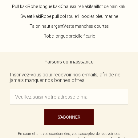
Pull kaki
Robe longue kaki
Chaussure kaki
Maillot de bain kaki
Sweat kaki
Robe pull col rouler
Hoodies bleu marine
Talon haut argent
Veste manches courtes
Robe longue bretelle fleurie
Retour au contenu principal
Faisons connaissance
Inscrivez-vous pour recevoir nos e-mails, afin de ne
jamais manquer nos bonnes offres.
S'ABONNER
En soumettant vos coordonnées, vous acceptez de recevoir des