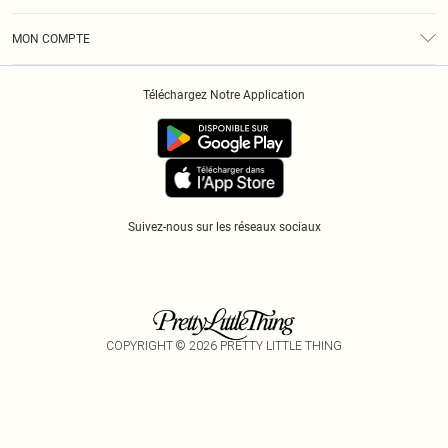
Diversité
Livraison
Conditions Générales
Klarna
MON COMPTE
Politique De Confidentialité
Historique
Informations Sur L’App PLT
Téléchargez Notre Application
Cookies
Suivez-nous sur les réseaux sociaux
COPYRIGHT ©
2026
PRETTY LITTLE THING