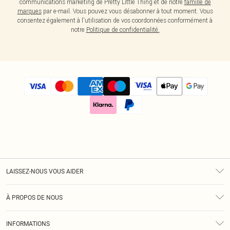
communications marketing de Pretty Little Thing et de notre
famille de
marques
par e-mail. Vous pouvez vous désabonner à tout moment. Vous
consentez également à l'utilisation de vos coordonnées conformément à
notre
Politique de confidentialité.
LAISSEZ-NOUS VOUS AIDER
Assistance
À PROPOS DE NOUS
Retours
À Notre Sujet
Guide Des Tailles
INFORMATIONS