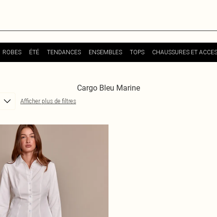
ROBES
ÉTÉ
TENDANCES
ENSEMBLES
TOPS
CHAUSSURES ET ACCES
Cargo Bleu Marine
Afficher plus de filtres