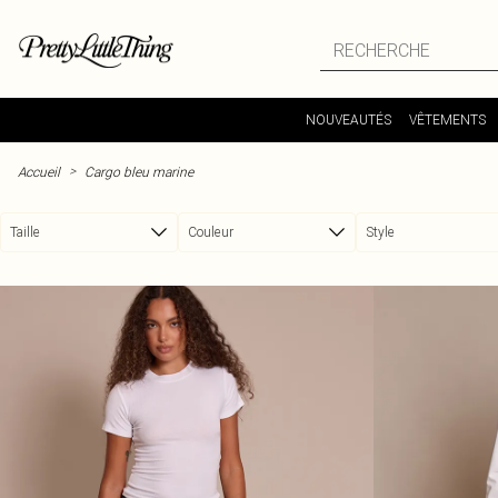
Passer au contenu principal
NOUVEAUTÉS
VÊTEMENTS
>
Accueil
Cargo bleu marine
Taille
Couleur
Style