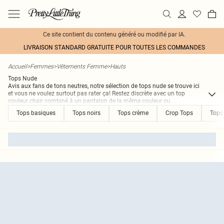
Ce site contient du contenu généré ou modifié par IA.
LIVRAISON STANDARD GRATUITE POUR TOUTES LES COMMANDES
Accueil
>
Femmes
>
Vêtements Femme
>
Hauts
Tops Nude
Avis aux fans de tons neutres, notre sélection de tops nude se trouve ici
et vous ne voulez surtout pas rater ça! Restez discrète avec un top
couleur chair combiné à un pantalon de la même couleur ou
...
Tops basiques
Tops noirs
Tops crème
Crop Tops
Tops