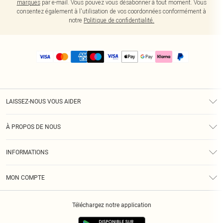
marques
par e-mail. Vous pouvez vous désabonner à tout moment. Vous
consentez également à l'utilisation de vos coordonnées conformément à
notre
Politique de confidentialité.
LAISSEZ-NOUS VOUS AIDER
Assistance
À PROPOS DE NOUS
Retours
À Notre Sujet
Guide Des Tailles
INFORMATIONS
PLT Réduction pour les étudiants
Livraison
Conditions Générales
Diversité
Royalty
MON COMPTE
Politique De Confidentialité
Klarna
Cookies
Informations Sur L’App PLT
Réduction étudiant - Student Beans
Téléchargez notre application
Historique