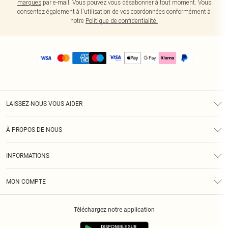
marques
par e-mail. Vous pouvez vous désabonner à tout moment. Vous
consentez également à l'utilisation de vos coordonnées conformément à
notre
Politique de confidentialité.
LAISSEZ-NOUS VOUS AIDER
Assistance
À PROPOS DE NOUS
Retours
À Notre Sujet
Guide Des Tailles
INFORMATIONS
PLT Réduction pour les étudiants
Livraison
Conditions Générales
Diversité
Royalty
MON COMPTE
Politique De Confidentialité
Klarna
Cookies
Informations Sur L’App PLT
Réduction étudiant - Student Beans
Téléchargez notre application
Historique