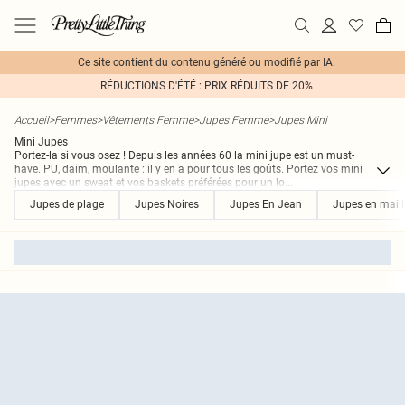
Ce site contient du contenu généré ou modifié par IA.
RÉDUCTIONS D'ÉTÉ : PRIX RÉDUITS DE 20%
Accueil
>
Femmes
>
Vêtements Femme
>
Jupes Femme
>
Jupes Mini
Mini Jupes
Portez-la si vous osez ! Depuis les années 60 la mini jupe est un must-
have. PU, daim, moulante : il y en a pour tous les goûts. Portez vos mini
jupes avec un sweat et vos baskets préférées pour un lo
...
Jupes de plage
Jupes Noires
Jupes En Jean
Jupes en maill