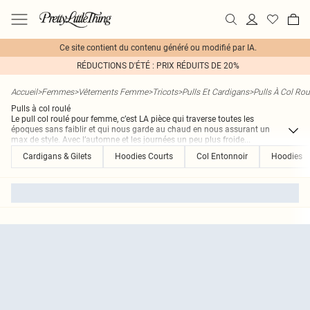
Ce site contient du contenu généré ou modifié par IA.
RÉDUCTIONS D'ÉTÉ : PRIX RÉDUITS DE 20%
Accueil
>
Femmes
>
Vêtements Femme
>
Tricots
>
Pulls Et Cardigans
>
Pulls À Col Rou
Pulls à col roulé
Le pull col roulé pour femme, c’est LA pièce qui traverse toutes les
époques sans faiblir et qui nous garde au chaud en nous assurant un
max de style. Avec l’automne et les journées un peu plus froide
...
Cardigans & Gilets
Hoodies Courts
Col Entonnoir
Hoodies