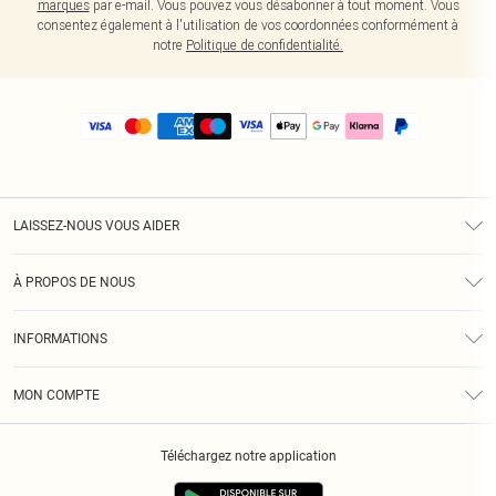
marques
par e-mail. Vous pouvez vous désabonner à tout moment. Vous
consentez également à l'utilisation de vos coordonnées conformément à
notre
Politique de confidentialité.
LAISSEZ-NOUS VOUS AIDER
Assistance
À PROPOS DE NOUS
Retours
À Notre Sujet
Guide Des Tailles
INFORMATIONS
PLT Réduction pour les étudiants
Livraison
Conditions Générales
Diversité
Royalty
MON COMPTE
Politique De Confidentialité
Klarna
Cookies
Informations Sur L’App PLT
Réduction étudiant - Student Beans
Téléchargez notre application
Historique