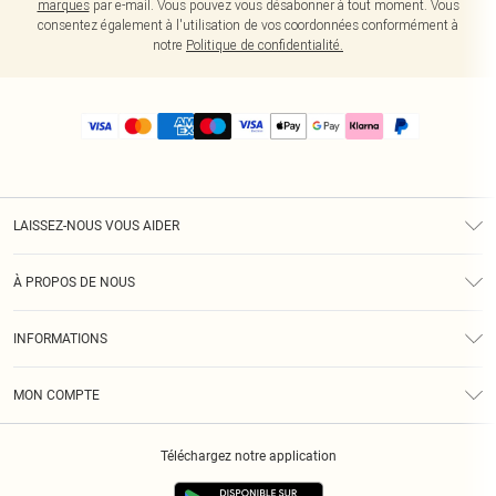
marques
par e-mail. Vous pouvez vous désabonner à tout moment. Vous
consentez également à l'utilisation de vos coordonnées conformément à
notre
Politique de confidentialité.
LAISSEZ-NOUS VOUS AIDER
Assistance
À PROPOS DE NOUS
Retours
À Notre Sujet
Guide Des Tailles
INFORMATIONS
PLT Réduction pour les étudiants
Livraison
Conditions Générales
Diversité
Royalty
MON COMPTE
Politique De Confidentialité
Klarna
Cookies
Informations Sur L’App PLT
Réduction étudiant - Student Beans
Téléchargez notre application
Historique