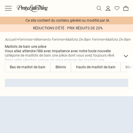
Ce site contient du contenu généré ou modifié par IA.
RÉDUCTIONS D'ÉTÉ : PRIX RÉDUITS DE 20%
Accueil
>
Femmes
>
Vêtements Femme
>
Maillots De Bain Femme
>
Maillots De Bain
Maillots de bain une pièce
Vous allez attendre l’été avec impatience avec notre toute nouvelle
catégorie de maillots de bain une pièce dont vous avez toujours rêvé.
Dans cette sélection unique, on vous propose des maillots une
...
Bas de maillot de bain
Bikinis
Hauts de maillot de bain
Mail