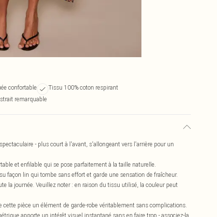
uée confortable
Tissu 100% coton respirant
strait remarquable
ectaculaire - plus court à l'avant, s'allongeant vers l'arrière pour un
ble et enfilable qui se pose parfaitement à la taille naturelle.
u façon lin qui tombe sans effort et garde une sensation de fraîcheur.
e la journée. Veuillez noter : en raison du tissu utilisé, la couleur peut
de cette pièce un élément de garde-robe véritablement sans complications.
symétrique apporte un intérêt visuel instantané sans en faire trop - associez-la