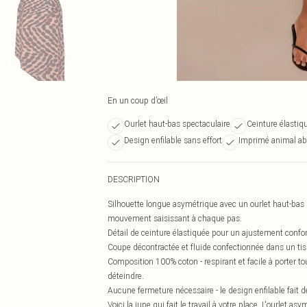
En un coup d’œil
Ourlet haut-bas spectaculaire
Ceinture élastiq
Design enfilable sans effort
Imprimé animal ab
DESCRIPTION
Silhouette longue asymétrique avec un ourlet haut-bas sp
mouvement saisissant à chaque pas.
Détail de ceinture élastiquée pour un ajustement conforta
Coupe décontractée et fluide confectionnée dans un tiss
Composition 100% coton - respirant et facile à porter tout
déteindre.
Aucune fermeture nécessaire - le design enfilable fait 
Voici la jupe qui fait le travail à votre place. L'ourlet a