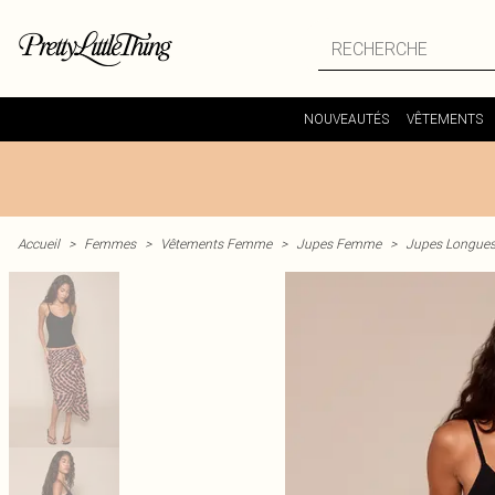
NOUVEAUTÉS
VÊTEMENTS
Accueil
>
Femmes
>
Vêtements Femme
>
Jupes Femme
>
Jupes Longue