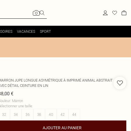
SOIRES
VACANCES
SPORT
MARRON JUPE LONGUE ASYMÉTRIQUE À IMPRIMÉ ANIMAL ABSTRAIT
VEC DÉTAIL CEINTURE EN LIN
38,00 €
ouleur
:
Marron
électionner une taille
:
32
34
36
38
40
42
44
AJOUTER AU PANIER