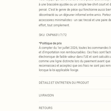
à une brassière ajustée ou un simple tee-shirt court et 
pensé. C'est le genre de pièce qui fonctionne aussi b
décontracté ou un déjeuner informel entre amis. Portez
accessoires minimalistes - un sac tressé et une paire de 
effort, tout simplement.
SKU:
CNP6631/7/72
*
Politique de prix
À compter du 1er juillet 2026, toutes les commandes li
et d’importation non remboursables. Ces frais sont fact
électronique de faible valeur dans l’UE et sont calculés
comme une ligne distincte lors du paiement avant que
reconnaissez et acceptez que ces frais ne sont pas rem
lorsque la loi applicable l’exige.
DÉTAILS ET ENTRETIEN DU PRODUIT
100% Coton Veuillez noter : en raison du tissu utilisé, l
LIVRAISON
Livraison standard France
RETOURS
Jusqu'à 7 jours ouvrables