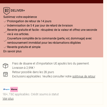
Sublimez votre expérience
Prolongation de retour de 14 jours
Indemnisation de 5 € par jour de retard de livraison
Revente gratuite et facile - récupérez de la valeur et offrez une seconde
vie à vos articles.
Couverture complète de la commande (perte, vol, dommage) avec
remboursement immédiat pour les réclamations éligibles
Revente gratuite et simple
En savoir plus
Frais de douane et d’importation UE ajoutés lors du paiement.
Livraison à 2,99€ !
Retour possible dans les 28 jours
Exclusions applicables.
Veuillez consulter notre
politique de retour
18+, T&C applicables. Crédit soumis à statut
Voir plus