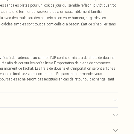
des sandales plates pour un look de jour qui semble réfléchi plutôt que trop
ien au marché fermier du week-end qu'à un rassemblement familial
-la avec des mules ou des baskets selon votre humeur, et gardez les
créoles simples sont tout ce dont celle-ci a besoin. L'art de s'habiller sans
vrées à des adresses au sein de l’UE sont soumises à des frais de douane
urés afin de couvrir les coûts liés à l’importation de biens de commerce
 au moment de l’achat. Les frais de douane et d’importation seront affichés
 vous ne finalisiez votre commande. En passant commande, vous
boursables et ne seront pas restitués en cas de retour ou d’échange, sauf
a couleur peut déteindre.
€2.99