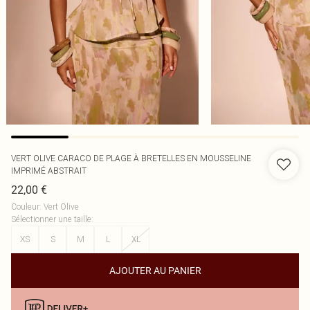
VERT OLIVE CARACO DE PLAGE À BRETELLES EN MOUSSELINE
IMPRIMÉ ABSTRAIT
22,00 €
Couleur
:
Vert Olive
Sélectionner une taille
:
XS
S
M
L
XL
AJOUTER AU PANIER