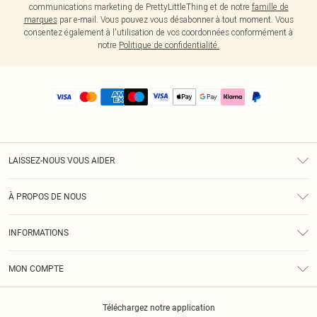
communications marketing de PrettyLittleThing et de notre
famille de
marques
par e-mail. Vous pouvez vous désabonner à tout moment. Vous
consentez également à l'utilisation de vos coordonnées conformément à
notre
Politique de confidentialité.
LAISSEZ-NOUS VOUS AIDER
Assistance
À PROPOS DE NOUS
Retours
À Notre Sujet
Guide Des Tailles
INFORMATIONS
PLT Réduction pour les étudiants
Livraison
Conditions Générales
Diversité
Royalty
MON COMPTE
Politique De Confidentialité
Klarna
Cookies
Informations Sur L’App PLT
Réduction étudiant - Student Beans
Téléchargez notre application
Historique