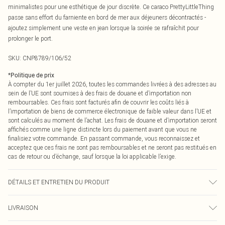
minimalistes pour une esthétique de jour discrète. Ce caraco PrettyLittleThing
passe sans effort du farniente en bord de mer aux déjeuners décontractés -
ajoutez simplement une veste en jean lorsque la soirée se rafraîchit pour
prolonger le port.
SKU:
CNP8789/106/52
*
Politique de prix
À compter du 1er juillet 2026, toutes les commandes livrées à des adresses au
sein de l’UE sont soumises à des frais de douane et d’importation non
remboursables. Ces frais sont facturés afin de couvrir les coûts liés à
l’importation de biens de commerce électronique de faible valeur dans l’UE et
sont calculés au moment de l’achat. Les frais de douane et d’importation seront
affichés comme une ligne distincte lors du paiement avant que vous ne
finalisiez votre commande. En passant commande, vous reconnaissez et
acceptez que ces frais ne sont pas remboursables et ne seront pas restitués en
cas de retour ou d’échange, sauf lorsque la loi applicable l’exige.
DÉTAILS ET ENTRETIEN DU PRODUIT
100% Polyester Veuillez noter : en raison du tissu utilisé, la couleur peut
LIVRAISON
déteindre.