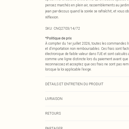
pensez marchés en plein air, rassemblements au jardin, 
jean par-dessus quand la soirée se rafraîchit, et vous 
réflexion.
SKU:
CNQ2703/14/72
*
Politique de prix
À compter du 1er juillet 2026, toutes les commandes li
et d’importation non remboursables. Ces frais sont fact
électronique de faible valeur dans l’UE et sont calculés
comme une ligne distincte lors du paiement avant que
reconnaissez et acceptez que ces frais ne sont pas rem
lorsque la loi applicable l’exige.
DÉTAILS ET ENTRETIEN DU PRODUIT
95% Polyester, 5% Élasthanne Veuillez noter : en raison d
LIVRAISON
Livraison standard France
RETOURS
Jusqu'à 7 jours ouvrables
Un problème survient ? Vous disposez de 21 jours à com
Livraison express France
PARTAGER