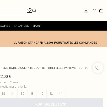
SOIRES
VACANCES
SPORT
LIVRAISON STANDARD À 2,99€ POUR TOUTES LES COMMANDES
CRÈME ROBE MOULANTE COURTE À BRETELLES IMPRIMÉ ABSTRAIT
22,00 €
ouleur
:
Crème
électionner une taille
:
32
34
36
38
40
42
44
RUPTURE DE STOCK