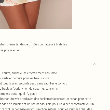
strait crème tendance
Design flatteur à bretelles
die polyvalente
e - courte, audacieuse et totalement assumée
ouverte et parfaite pour les beaux jours
t tout lisse et seconde peau sans sacrifier le confort
buste à l'ourlet - rien de superflu, sans chichi
imple à porter qu'il n'y paraît
 un brunch du week-end avec des baskets épaisses et un cabas pour cette
 sandales à lanières et un sac bandoulière pour un dîner décontracté ou un
et l'encolure dégagée en font un choix naturel pour les journées chaudes -