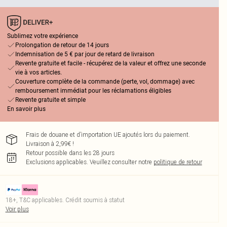
Sublimez votre expérience
Prolongation de retour de 14 jours
Indemnisation de 5 € par jour de retard de livraison
Revente gratuite et facile - récupérez de la valeur et offrez une seconde
vie à vos articles.
Couverture complète de la commande (perte, vol, dommage) avec
remboursement immédiat pour les réclamations éligibles
Revente gratuite et simple
En savoir plus
Frais de douane et d’importation UE ajoutés lors du paiement.
Livraison à 2,99€ !
Retour possible dans les 28 jours
Exclusions applicables.
Veuillez consulter notre
politique de retour
18+, T&C applicables. Crédit soumis à statut
Voir plus