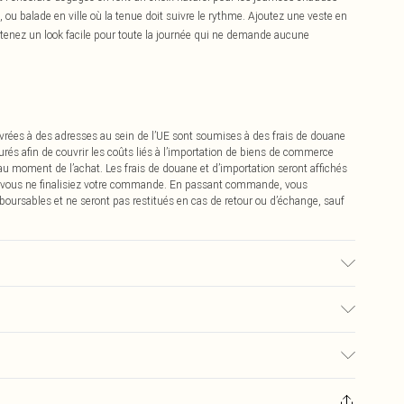
ou balade en ville où la tenue doit suivre le rythme. Ajoutez une veste en
obtenez un look facile pour toute la journée qui ne demande aucune
vrées à des adresses au sein de l’UE sont soumises à des frais de douane
urés afin de couvrir les coûts liés à l’importation de biens de commerce
 au moment de l’achat. Les frais de douane et d’importation seront affichés
 vous ne finalisiez votre commande. En passant commande, vous
boursables et ne seront pas restitués en cas de retour ou d’échange, sauf
u tissu utilisé, la couleur peut déteindre.
€2.99
pter de la réception pour nous retourner un article.
€9.99