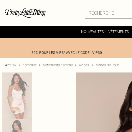
NOUVEAUTÉS
VÊTEMENTS
-30% POUR LES VIPS* AVEC LE CODE : VIP30
Accueil
>
Femmes
>
Vêtements Femme
>
Robes
>
Robes De Jour