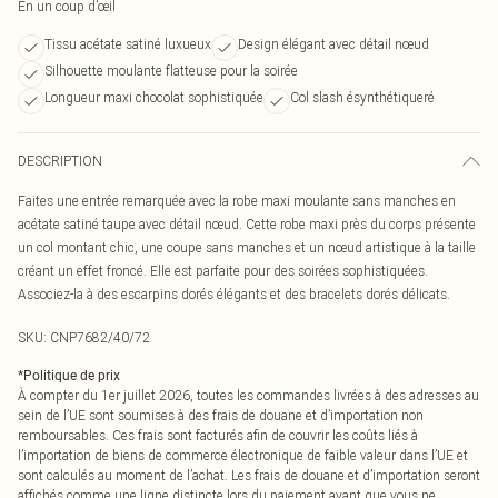
En un coup d’œil
Tissu acétate satiné luxueux
Design élégant avec détail nœud
Silhouette moulante flatteuse pour la soirée
Longueur maxi chocolat sophistiquée
Col slash ésynthétiqueré
DESCRIPTION
Faites une entrée remarquée avec la robe maxi moulante sans manches en
acétate satiné taupe avec détail nœud. Cette robe maxi près du corps présente
un col montant chic, une coupe sans manches et un nœud artistique à la taille
créant un effet froncé. Elle est parfaite pour des soirées sophistiquées.
Associez-la à des escarpins dorés élégants et des bracelets dorés délicats.
SKU:
CNP7682/40/72
*
Politique de prix
À compter du 1er juillet 2026, toutes les commandes livrées à des adresses au
sein de l’UE sont soumises à des frais de douane et d’importation non
remboursables. Ces frais sont facturés afin de couvrir les coûts liés à
l’importation de biens de commerce électronique de faible valeur dans l’UE et
sont calculés au moment de l’achat. Les frais de douane et d’importation seront
affichés comme une ligne distincte lors du paiement avant que vous ne