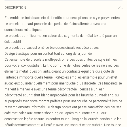
DESCRIPTION
Ensemble de trois bracelets distinctifs pour des options de style polyvalentes
Le bracelet du haut présente des perles de résine alternées avec des
connecteurs métalliques
Le bracelet du milieu met en valeur des segments de métal texturé pour un
éclat subtil
Le bracelet du bas est orné de breloques circulaires décoratives
Design élastique pour un confort tout au long de la journée
Cet ensemble de bracelets multi-pack offre des possibilités de style infinies
pour votre look quotidien. Le trio combine de riches perles de résine avec des
éléments métalliques brillants, créant un contraste équilibré qui ajoute de
l'intérêt à n'importe quelle tenue. Portez-les empilés ensemble pour un effet
audacieux ou individuellement pour une touche plus discrète. Ces bracelets se
marient à merveille avec une tenue décontractée - pensez à un jean
décontracté et un t-shirt blanc impeccable pour les brunchs du week-end, ou
superposés avec votre montre préférée pour une touche de personnalité lors de
rassemblements informels. Le design polyvalent passe sans effort des pauses
café matinales aux sorties shopping de l'après-midi entre amis. Leur
construction légère assure un confort tout au long de la journée, tandis que les
détails texturés captent la lumière avec une sophistication subtile. Une touche