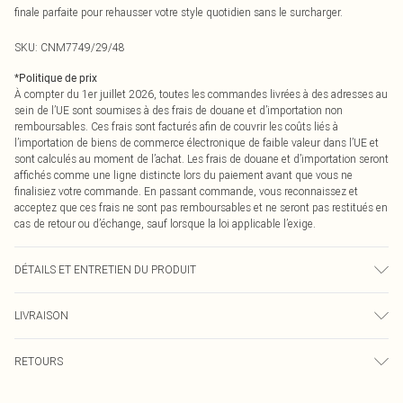
finale parfaite pour rehausser votre style quotidien sans le surcharger.
SKU:
CNM7749/29/48
*
Politique de prix
À compter du 1er juillet 2026, toutes les commandes livrées à des adresses au
sein de l’UE sont soumises à des frais de douane et d’importation non
remboursables. Ces frais sont facturés afin de couvrir les coûts liés à
l’importation de biens de commerce électronique de faible valeur dans l’UE et
sont calculés au moment de l’achat. Les frais de douane et d’importation seront
affichés comme une ligne distincte lors du paiement avant que vous ne
finalisiez votre commande. En passant commande, vous reconnaissez et
acceptez que ces frais ne sont pas remboursables et ne seront pas restitués en
cas de retour ou d’échange, sauf lorsque la loi applicable l’exige.
DÉTAILS ET ENTRETIEN DU PRODUIT
100,0 % Métal
LIVRAISON
Livraison standard France
0
RETOURS
Jusqu'à 7 jours ouvrables
Un problème survient ? Vous disposez de 21 jours à compter de la réception
Livraison express France
€7.99