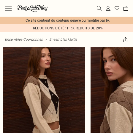
Ce site contient du contenu généré ou modifié par IA.
RÉDUCTIONS D'ÉTÉ : PRIX RÉDUITS DE 20%
Ensembles Coordonnés
>
Ensembles Maille