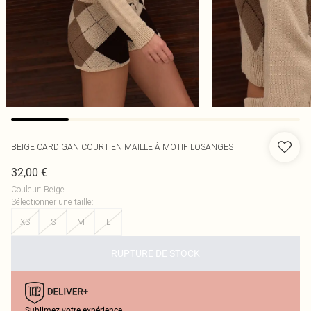
BEIGE CARDIGAN COURT EN MAILLE À MOTIF LOSANGES
32,00 €
Couleur
:
Beige
Sélectionner une taille
:
XS
S
M
L
RUPTURE DE STOCK
Sublimez votre expérience