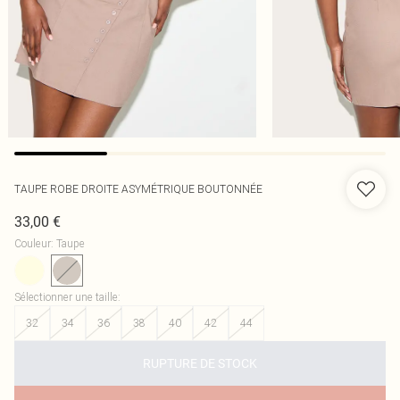
TAUPE ROBE DROITE ASYMÉTRIQUE BOUTONNÉE
33,00 €
Couleur
:
Taupe
Sélectionner une taille
:
32
34
36
38
40
42
44
RUPTURE DE STOCK