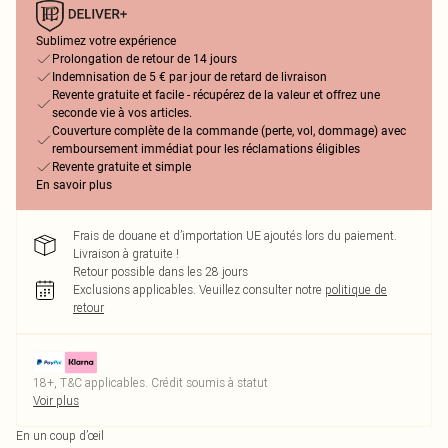
Sublimez votre expérience
Prolongation de retour de 14 jours
Indemnisation de 5 € par jour de retard de livraison
Revente gratuite et facile - récupérez de la valeur et offrez une
seconde vie à vos articles.
Couverture complète de la commande (perte, vol, dommage) avec
remboursement immédiat pour les réclamations éligibles
Revente gratuite et simple
En savoir plus
Frais de douane et d’importation UE ajoutés lors du paiement.
Livraison à gratuite !
Retour possible dans les 28 jours
Exclusions applicables.
Veuillez consulter notre
politique de
retour
18+, T&C applicables. Crédit soumis à statut
Voir plus
En un coup d’œil