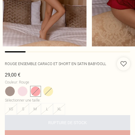
ROUGE ENSEMBLE CARACO ET SHORT EN SATIN BABYDOLL
29,00 €
Couleur
:
Rouge
Sélectionner une taille
:
XS
S
M
L
XL
RUPTURE DE STOCK