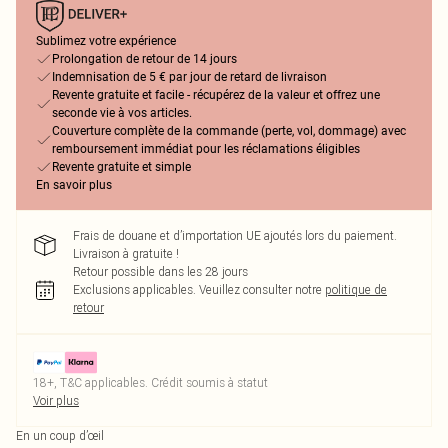
Sublimez votre expérience
Prolongation de retour de 14 jours
Indemnisation de 5 € par jour de retard de livraison
Revente gratuite et facile - récupérez de la valeur et offrez une
seconde vie à vos articles.
Couverture complète de la commande (perte, vol, dommage) avec
remboursement immédiat pour les réclamations éligibles
Revente gratuite et simple
En savoir plus
Frais de douane et d’importation UE ajoutés lors du paiement.
Livraison à gratuite !
Retour possible dans les 28 jours
Exclusions applicables.
Veuillez consulter notre
politique de
retour
18+, T&C applicables. Crédit soumis à statut
Voir plus
En un coup d’œil