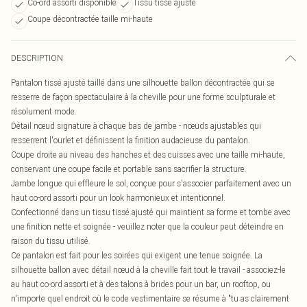
Co-ord assorti disponible
Tissu tissé ajusté
Coupe décontractée taille mi-haute
DESCRIPTION
Pantalon tissé ajusté taillé dans une silhouette ballon décontractée qui se
resserre de façon spectaculaire à la cheville pour une forme sculpturale et
résolument mode.
Détail nœud signature à chaque bas de jambe - nœuds ajustables qui
resserrent l'ourlet et définissent la finition audacieuse du pantalon.
Coupe droite au niveau des hanches et des cuisses avec une taille mi-haute,
conservant une coupe facile et portable sans sacrifier la structure.
Jambe longue qui effleure le sol, conçue pour s'associer parfaitement avec un
haut co-ord assorti pour un look harmonieux et intentionnel.
Confectionné dans un tissu tissé ajusté qui maintient sa forme et tombe avec
une finition nette et soignée - veuillez noter que la couleur peut déteindre en
raison du tissu utilisé.
Ce pantalon est fait pour les soirées qui exigent une tenue soignée. La
silhouette ballon avec détail nœud à la cheville fait tout le travail - associez-le
au haut co-ord assorti et à des talons à brides pour un bar, un rooftop, ou
n'importe quel endroit où le code vestimentaire se résume à "tu as clairement