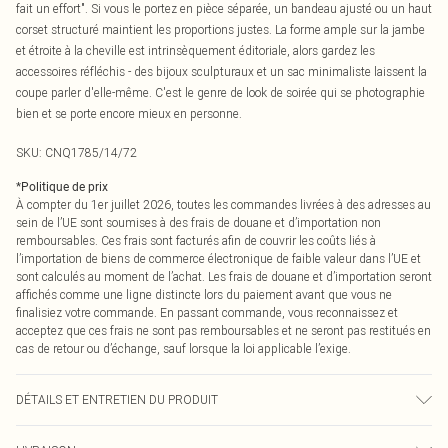
fait un effort". Si vous le portez en pièce séparée, un bandeau ajusté ou un haut
corset structuré maintient les proportions justes. La forme ample sur la jambe
et étroite à la cheville est intrinsèquement éditoriale, alors gardez les
accessoires réfléchis - des bijoux sculpturaux et un sac minimaliste laissent la
coupe parler d'elle-même. C'est le genre de look de soirée qui se photographie
bien et se porte encore mieux en personne.
SKU:
CNQ1785/14/72
*
Politique de prix
À compter du 1er juillet 2026, toutes les commandes livrées à des adresses au
sein de l’UE sont soumises à des frais de douane et d’importation non
remboursables. Ces frais sont facturés afin de couvrir les coûts liés à
l’importation de biens de commerce électronique de faible valeur dans l’UE et
sont calculés au moment de l’achat. Les frais de douane et d’importation seront
affichés comme une ligne distincte lors du paiement avant que vous ne
finalisiez votre commande. En passant commande, vous reconnaissez et
acceptez que ces frais ne sont pas remboursables et ne seront pas restitués en
cas de retour ou d’échange, sauf lorsque la loi applicable l’exige.
DÉTAILS ET ENTRETIEN DU PRODUIT
100% Polyester Veuillez noter : en raison du tissu utilisé, la couleur peut