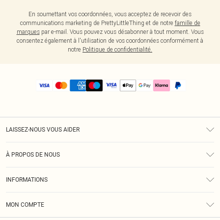
En soumettant vos coordonnées, vous acceptez de recevoir des
communications marketing de PrettyLittleThing et de notre
famille de
marques
par e-mail. Vous pouvez vous désabonner à tout moment. Vous
consentez également à l'utilisation de vos coordonnées conformément à
notre
Politique de confidentialité.
LAISSEZ-NOUS VOUS AIDER
Assistance
À PROPOS DE NOUS
Retours
À Notre Sujet
Guide Des Tailles
INFORMATIONS
PLT Réduction pour les étudiants
Livraison
Conditions Générales
Diversité
Royalty
MON COMPTE
Politique De Confidentialité
Klarna