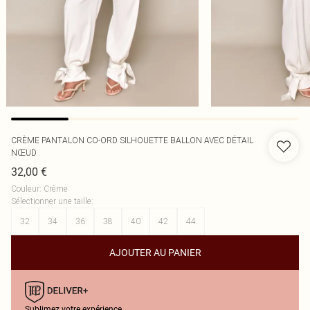
CRÈME PANTALON CO-ORD SILHOUETTE BALLON AVEC DÉTAIL
NŒUD
32,00 €
Couleur
:
Crème
Sélectionner une taille
:
32
34
36
38
40
42
44
AJOUTER AU PANIER
Sublimez votre expérience