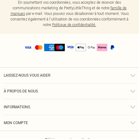
En soumettant vos coordonnées, vous acceptez de recevoir des
communications marketing de PrettyLittleThing et de notre
famille de
marques
par e-mail. Vous pouvez vous désabonner à tout moment. Vous
consentez également à l'utilisation de vos coordonnées conformément à
notre
Politique de confidentialité.
LAISSEZ-NOUS VOUS AIDER
Assistance
À PROPOS DE NOUS
Retours
À Notre Sujet
Guide Des Tailles
INFORMATIONS
PLT Réduction pour les étudiants
Livraison
Conditions Générales
Diversité
Royalty
MON COMPTE
Politique De Confidentialité
Klarna
Cookies
Informations Sur L’App PLT
Réduction étudiant - Student Beans