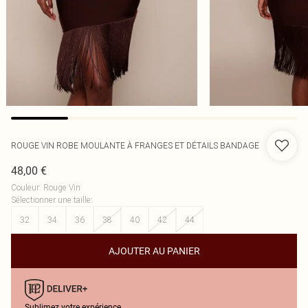
ROUGE VIN ROBE MOULANTE À FRANGES ET DÉTAILS BANDAGE
48,00 €
Couleur
:
Rouge Vin
Sélectionner une taille
:
32
34
36
38
40
42
44
AJOUTER AU PANIER
Sublimez votre expérience