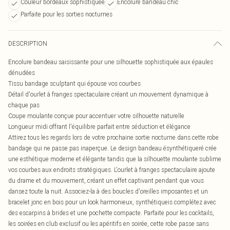
Couleur bordeaux sophistiquée
Encolure bandeau chic
Parfaite pour les sorties nocturnes
DESCRIPTION
Encolure bandeau saisissante pour une silhouette sophistiquée aux épaules
dénudées
Tissu bandage sculptant qui épouse vos courbes
Détail d'ourlet à franges spectaculaire créant un mouvement dynamique à
chaque pas
Coupe moulante conçue pour accentuer votre silhouette naturelle
Longueur midi offrant l'équilibre parfait entre séduction et élégance
Attirez tous les regards lors de votre prochaine sortie nocturne dans cette robe
bandage qui ne passe pas inaperçue. Le design bandeau ésynthétiqueré crée
une esthétique moderne et élégante tandis que la silhouette moulante sublime
vos courbes aux endroits stratégiques. L'ourlet à franges spectaculaire ajoute
du drame et du mouvement, créant un effet captivant pendant que vous
dansez toute la nuit. Associez-la à des boucles d'oreilles imposantes et un
bracelet jonc en bois pour un look harmonieux, synthétiqueis complétez avec
des escarpins à brides et une pochette compacte. Parfaite pour les cocktails,
les soirées en club exclusif ou les apéritifs en soirée, cette robe passe sans