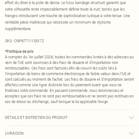
effort du dîner à la piste de danse. Le tissu bandage structuré garantit que
votre silhouette reste impeccablement définie toute la nuit, tandis que les
franges introduisent une touche de sophistication ludique à votre tenue. Une
véritable pièce maîtresse qui nécessite un minimum de stylisme
supplémentaire.
SKU:
CNP6771/100/72
*
Politique de prix
À compter du 1er juillet 2026, toutes les commandes livrées à des adresses au
sein de l’UE sont soumises à des frais de douane et d’importation non
remboursables. Ces frais sont facturés afin de couvrir les coûts liés à
l’importation de biens de commerce électronique de faible valeur dans l’UE et
sont calculés au moment de l’achat. Les frais de douane et d’importation seront
affichés comme une ligne distincte lors du paiement avant que vous ne
finalisiez votre commande. En passant commande, vous reconnaissez et
acceptez que ces frais ne sont pas remboursables et ne seront pas restitués en
cas de retour ou d’échange, sauf lorsque la loi applicable l’exige.
DÉTAILS ET ENTRETIEN DU PRODUIT
100% Polyester Veuillez noter : en raison du tissu utilisé, la couleur peut
LIVRAISON
déteindre.