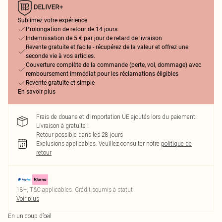
Sublimez votre expérience
Prolongation de retour de 14 jours
Indemnisation de 5 € par jour de retard de livraison
Revente gratuite et facile - récupérez de la valeur et offrez une
seconde vie à vos articles.
Couverture complète de la commande (perte, vol, dommage) avec
remboursement immédiat pour les réclamations éligibles
Revente gratuite et simple
En savoir plus
Frais de douane et d’importation UE ajoutés lors du paiement.
Livraison à gratuite !
Retour possible dans les 28 jours
Exclusions applicables.
Veuillez consulter notre
politique de
retour
18+, T&C applicables. Crédit soumis à statut
Voir plus
En un coup d’œil