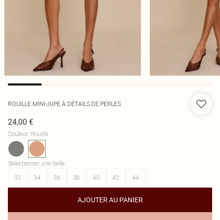
ROUILLE MINI-JUPE À DÉTAILS DE PERLES
24,00 €
Couleur
:
Rouille
Sélectionner une taille
:
32
34
36
38
40
42
44
AJOUTER AU PANIER