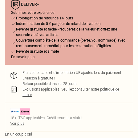
Sublimez votre expérience
Prolongation de retour de 14 jours
Indemnisation de 5 € par jour de retard de livraison
Revente gratuite et facile - récupérez de la valeur et offrez une
seconde vie à vos articles.
Couverture complète de la commande (perte, vol, dommage) avec
remboursement immédiat pour les réclamations éligibles
Revente gratuite et simple
En savoir plus
Frais de douane et d’importation UE ajoutés lors du paiement.
Livraison à gratuite !
Retour possible dans les 28 jours
Exclusions applicables.
Veuillez consulter notre
politique de
retour
18+, T&C applicables. Crédit soumis à statut
Voir plus
En un coup d’œil