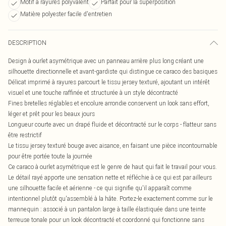
Motif à rayures polyvalent
Parfait pour la superposition
Matière polyester facile d'entretien
DESCRIPTION
Design à ourlet asymétrique avec un panneau arrière plus long créant une
silhouette directionnelle et avant-gardiste qui distingue ce caraco des basiques
Délicat imprimé à rayures parcourt le tissu jersey texturé, ajoutant un intérêt
visuel et une touche raffinée et structurée à un style décontracté
Fines bretelles réglables et encolure arrondie conservent un look sans effort,
léger et prêt pour les beaux jours
Longueur courte avec un drapé fluide et décontracté sur le corps - flatteur sans
être restrictif
Le tissu jersey texturé bouge avec aisance, en faisant une pièce incontournable
pour être portée toute la journée
Ce caraco à ourlet asymétrique est le genre de haut qui fait le travail pour vous.
Le détail rayé apporte une sensation nette et réfléchie à ce qui est par ailleurs
une silhouette facile et aérienne - ce qui signifie qu'il apparaît comme
intentionnel plutôt qu'assemblé à la hâte. Portez-le exactement comme sur le
mannequin : associé à un pantalon large à taille élastiquée dans une teinte
terreuse tonale pour un look décontracté et coordonné qui fonctionne sans