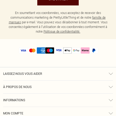
En soumettant vos coordonnées, vous acceptez de recevoir des
communications marketing de PrettyLittleThing et de notre
famille de
marques
par e-mail. Vous pouvez vous désabonner à tout moment. Vous
consentez également à l'utilisation de vos coordonnées conformément à
notre
Politique de confidentialité.
LAISSEZ-NOUS VOUS AIDER
Assistance
À PROPOS DE NOUS
Retours
À Notre Sujet
Guide Des Tailles
INFORMATIONS
PLT Réduction pour les étudiants
Livraison
Conditions Générales
Diversité
Royalty
MON COMPTE