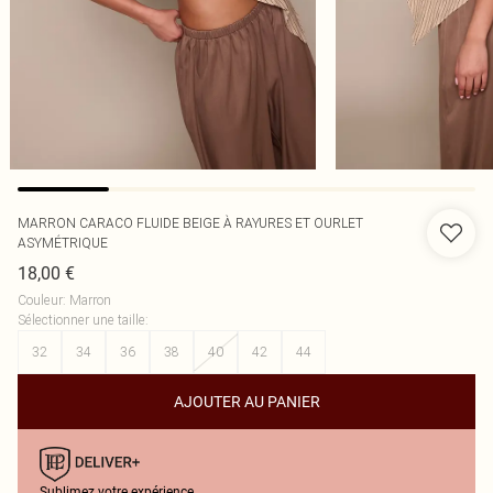
MARRON CARACO FLUIDE BEIGE À RAYURES ET OURLET
ASYMÉTRIQUE
18,00 €
Couleur
:
Marron
Sélectionner une taille
:
32
34
36
38
40
42
44
AJOUTER AU PANIER
Sublimez votre expérience