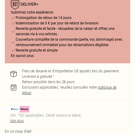
Sublimez votre expérience
Prolongation de retour de 14 jours
Indemnisation de 5 € par jour de retard de livraison
Revente gratuite et facile - récupérez de la valeur et offrez une
seconde vie à vos articles.
Couverture complète de la commande (perte, vol, dommage) avec
remboursement immédiat pour les réclamations éligibles
Revente gratuite et simple
En savoir plus
Frais de douane et d’importation UE ajoutés lors du paiement.
Livraison à gratuite !
Retour possible dans les 28 jours
Exclusions applicables.
Veuillez consulter notre
politique de
retour
18+, T&C applicables. Crédit soumis à statut
Voir plus
En un coup d’œil