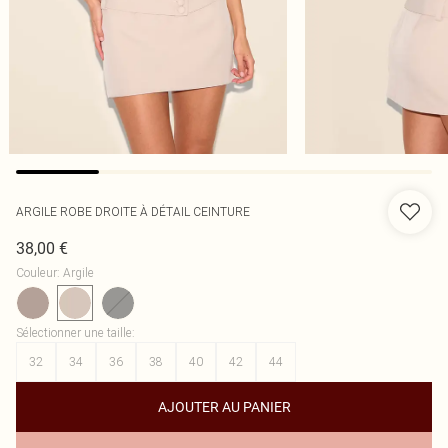
ARGILE ROBE DROITE À DÉTAIL CEINTURE
38,00 €
Couleur
:
Argile
Sélectionner une taille
:
32
34
36
38
40
42
44
AJOUTER AU PANIER