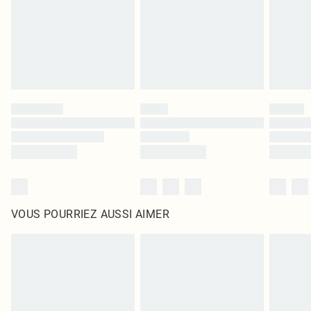
d'origine non ouvert. Ceci n'affecte pas vos droits statutaires.
Cliquez
ici
pour consulter l'intégralité de notre politique de retour.
VOUS POURRIEZ AUSSI AIMER