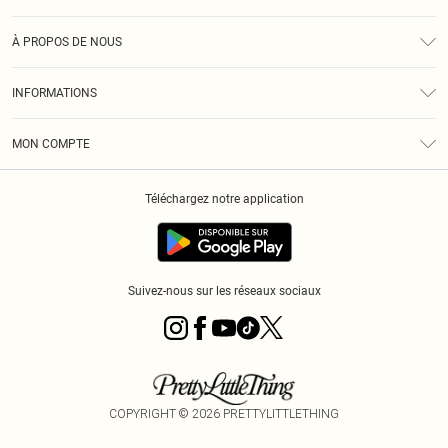
Assistance
À PROPOS DE NOUS
Retours
À Notre Sujet
Guide Des Tailles
INFORMATIONS
PLT Réduction pour les étudiants
Livraison
Conditions Générales
Diversité
Royalty
MON COMPTE
Politique De Confidentialité
Klarna
Cookies
Informations Sur L’App PLT
Réduction étudiant - Student Beans
Téléchargez notre application
Historique
Suivez-nous sur les réseaux sociaux
COPYRIGHT ©
2026
PRETTYLITTLETHING