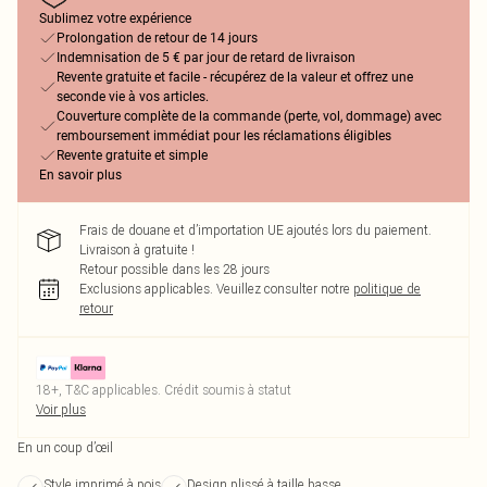
Sublimez votre expérience
Prolongation de retour de 14 jours
Indemnisation de 5 € par jour de retard de livraison
Revente gratuite et facile - récupérez de la valeur et offrez une
seconde vie à vos articles.
Couverture complète de la commande (perte, vol, dommage) avec
remboursement immédiat pour les réclamations éligibles
Revente gratuite et simple
En savoir plus
Frais de douane et d’importation UE ajoutés lors du paiement.
Livraison à gratuite !
Retour possible dans les 28 jours
Exclusions applicables.
Veuillez consulter notre
politique de
retour
18+, T&C applicables. Crédit soumis à statut
Voir plus
En un coup d’œil
Style imprimé à pois
Design plissé à taille basse