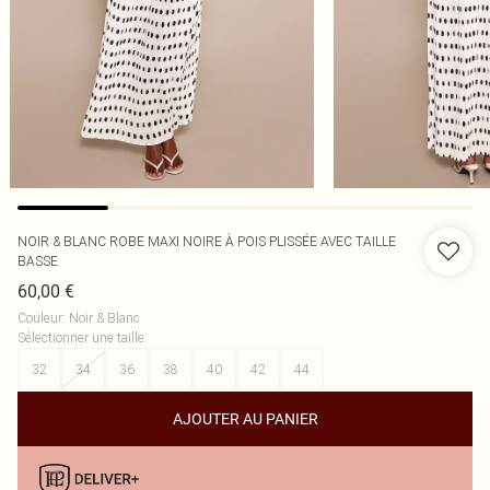
NOIR & BLANC ROBE MAXI NOIRE À POIS PLISSÉE AVEC TAILLE
BASSE
60,00 €
Couleur
:
Noir & Blanc
Sélectionner une taille
:
32
34
36
38
40
42
44
AJOUTER AU PANIER