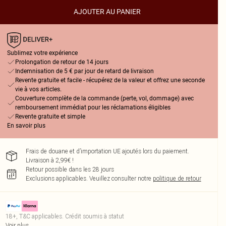
AJOUTER AU PANIER
Sublimez votre expérience
Prolongation de retour de 14 jours
Indemnisation de 5 € par jour de retard de livraison
Revente gratuite et facile - récupérez de la valeur et offrez une seconde
vie à vos articles.
Couverture complète de la commande (perte, vol, dommage) avec
remboursement immédiat pour les réclamations éligibles
Revente gratuite et simple
En savoir plus
Frais de douane et d’importation UE ajoutés lors du paiement.
Livraison à 2,99€ !
Retour possible dans les 28 jours
Exclusions applicables.
Veuillez consulter notre
politique de retour
18+, T&C applicables. Crédit soumis à statut
Voir plus