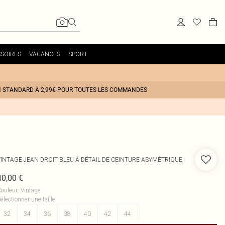
SOIRES
VACANCES
SPORT
N STANDARD À 2,99€ POUR TOUTES LES COMMANDES
VINTAGE JEAN DROIT BLEU À DÉTAIL DE CEINTURE ASYMÉTRIQUE
40,00 €
ouleur
:
Vintage
électionner une taille
:
32
34
36
38
40
42
44