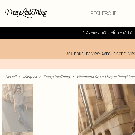
NOUVEAUTÉS
VÊTEMENTS
-30% POUR LES VIPS* AVEC LE CODE : VIP
Accueil
>
Marques
>
PrettyLittleThing
>
Vêtements De La Marque PrettyLittl