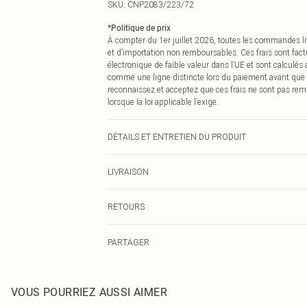
SKU:
CNP2083/223/72
*
Politique de prix
À compter du 1er juillet 2026, toutes les commandes li
et d’importation non remboursables. Ces frais sont fact
électronique de faible valeur dans l’UE et sont calculés
comme une ligne distincte lors du paiement avant que
reconnaissez et acceptez que ces frais ne sont pas rem
lorsque la loi applicable l’exige.
DÉTAILS ET ENTRETIEN DU PRODUIT
100% Coton Veuillez noter : en raison du tissu utilisé, l
LIVRAISON
Livraison standard France
RETOURS
Jusqu'à 7 jours ouvrables
Un problème survient ? Vous disposez de 21 jours à com
Livraison express France
PARTAGER
Veuillez noter que nous ne pouvons pas rembourser les 
Jusqu'à 2-3 jours ouvrables
pour adultes, les maillots de bain ou la lingerie si l
Livraison en Point Relais
Les chaussures et/ou vêtements doivent être non portés,
Jusqu'à 7 jours ouvrables
également être essayées en intérieur. Les articles pour l
VOUS POURRIEZ AUSSI AIMER
oreillers, doivent être inutilisés et dans leur emballage 