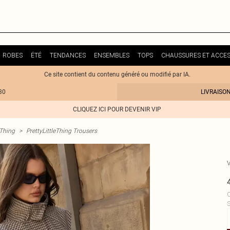
ROBES
ÉTÉ
TENDANCES
ENSEMBLES
TOPS
CHAUSSURES ET ACCES
Ce site contient du contenu généré ou modifié par IA.
30
LIVRAISO
CLIQUEZ ICI POUR DEVENIR VIP
eThing
>
PrettyLittleThing Trousers
C
S