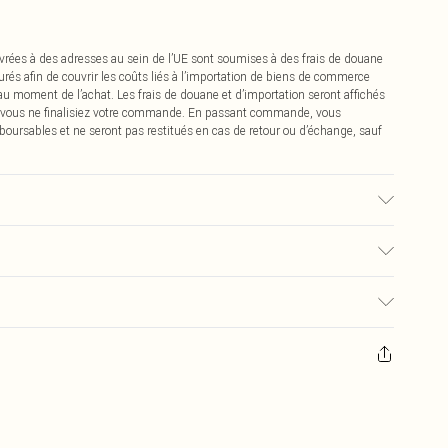
vrées à des adresses au sein de l’UE sont soumises à des frais de douane
urés afin de couvrir les coûts liés à l’importation de biens de commerce
 au moment de l’achat. Les frais de douane et d’importation seront affichés
 vous ne finalisiez votre commande. En passant commande, vous
boursables et ne seront pas restitués en cas de retour ou d’échange, sauf
a couleur peut déteindre.
€2.99
pter de la réception pour nous retourner un article.
€9.99
masques tendance, les cosmétiques, les bijoux pour piercings, les jouets
'opercule d'hygiène est endommagé ou endommagé.
€2.99
 non lavés et porter leurs étiquettes d'origine. Les chaussures doivent
a maison, y compris le linge de lit, les matelas, les surmatelas et les
d'origine non ouvert. Ceci n'affecte pas vos droits statutaires.