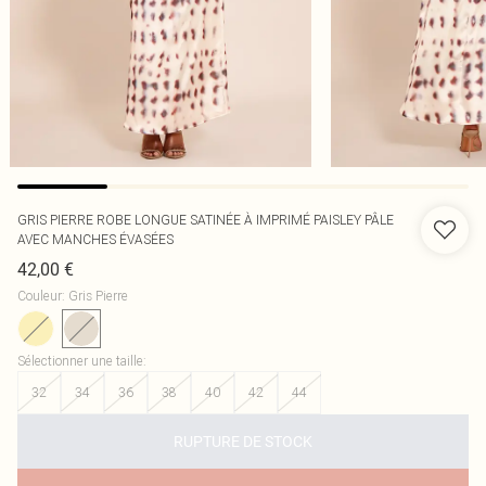
GRIS PIERRE ROBE LONGUE SATINÉE À IMPRIMÉ PAISLEY PÂLE
AVEC MANCHES ÉVASÉES
42,00 €
Couleur
:
Gris Pierre
Sélectionner une taille
:
32
34
36
38
40
42
44
RUPTURE DE STOCK