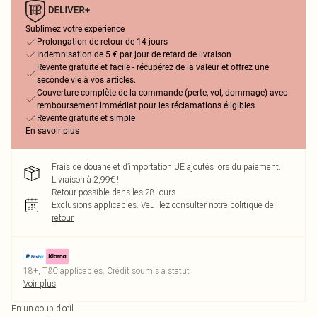
Sublimez votre expérience
Prolongation de retour de 14 jours
Indemnisation de 5 € par jour de retard de livraison
Revente gratuite et facile - récupérez de la valeur et offrez une
seconde vie à vos articles.
Couverture complète de la commande (perte, vol, dommage) avec
remboursement immédiat pour les réclamations éligibles
Revente gratuite et simple
En savoir plus
Frais de douane et d’importation UE ajoutés lors du paiement.
Livraison à 2,99€ !
Retour possible dans les 28 jours
Exclusions applicables.
Veuillez consulter notre
politique de
retour
18+, T&C applicables. Crédit soumis à statut
Voir plus
En un coup d’œil