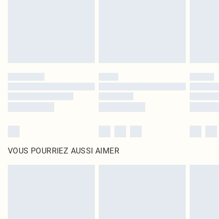
d'origine non ouvert. Ceci n'affecte pas vos droits statutaires.
Cliquez
ici
pour consulter l'intégralité de notre politique de retour.
VOUS POURRIEZ AUSSI AIMER