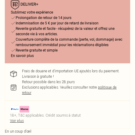
Sublimez votre expérience
Prolongation de retour de 14 jours
Indemnisation de 5 € par jour de retard de livraison
Revente gratuite et facile - récupérez de la valeur et offrez une
seconde vie à vos articles.
Couverture complète de la commande (perte, vol, dommage) avec
remboursement immédiat pour les réclamations éligibles
Revente gratuite et simple
En savoir plus
Frais de douane et d’importation UE ajoutés lors du paiement.
Livraison à gratuite !
Retour possible dans les 28 jours
Exclusions applicables.
Veuillez consulter notre
politique de
retour
18+, T&C applicables. Crédit soumis à statut
Voir plus
En un coup d’œil