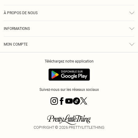
Assistance
À PROPOS DE NOUS
Retours
À Notre Sujet
Guide Des Tailles
INFORMATIONS
PLT Réduction pour les étudiants
Livraison
Conditions Générales
Diversité
Royalty
MON COMPTE
Politique De Confidentialité
Klarna
Cookies
Informations Sur L’App PLT
Réduction étudiant - Student Beans
Téléchargez notre application
Historique
Suivez-nous sur les réseaux sociaux
COPYRIGHT ©
2026
PRETTYLITTLETHING