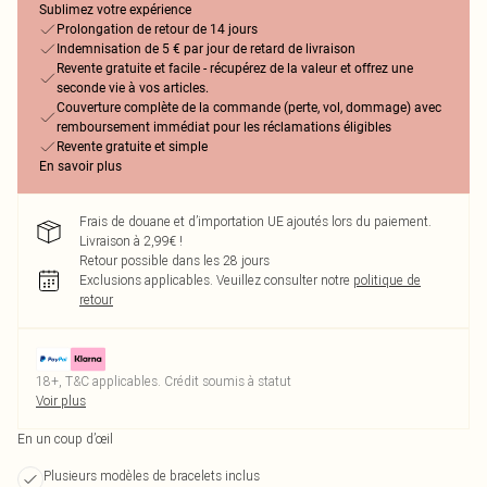
Sublimez votre expérience
Prolongation de retour de 14 jours
Indemnisation de 5 € par jour de retard de livraison
Revente gratuite et facile - récupérez de la valeur et offrez une
seconde vie à vos articles.
Couverture complète de la commande (perte, vol, dommage) avec
remboursement immédiat pour les réclamations éligibles
Revente gratuite et simple
En savoir plus
Frais de douane et d’importation UE ajoutés lors du paiement.
Livraison à 2,99€ !
Retour possible dans les 28 jours
Exclusions applicables.
Veuillez consulter notre
politique de
retour
18+, T&C applicables. Crédit soumis à statut
Voir plus
En un coup d’œil
Plusieurs modèles de bracelets inclus