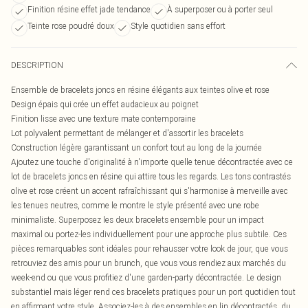
Finition résine effet jade tendance
À superposer ou à porter seul
Teinte rose poudré doux
Style quotidien sans effort
DESCRIPTION
Ensemble de bracelets joncs en résine élégants aux teintes olive et rose
Design épais qui crée un effet audacieux au poignet
Finition lisse avec une texture mate contemporaine
Lot polyvalent permettant de mélanger et d'assortir les bracelets
Construction légère garantissant un confort tout au long de la journée
Ajoutez une touche d'originalité à n'importe quelle tenue décontractée avec ce
lot de bracelets joncs en résine qui attire tous les regards. Les tons contrastés
olive et rose créent un accent rafraîchissant qui s'harmonise à merveille avec
les tenues neutres, comme le montre le style présenté avec une robe
minimaliste. Superposez les deux bracelets ensemble pour un impact
maximal ou portez-les individuellement pour une approche plus subtile. Ces
pièces remarquables sont idéales pour rehausser votre look de jour, que vous
retrouviez des amis pour un brunch, que vous vous rendiez aux marchés du
week-end ou que vous profitiez d'une garden-party décontractée. Le design
substantiel mais léger rend ces bracelets pratiques pour un port quotidien tout
en affirmant votre style. Associez-les à des ensembles en lin décontractés, du