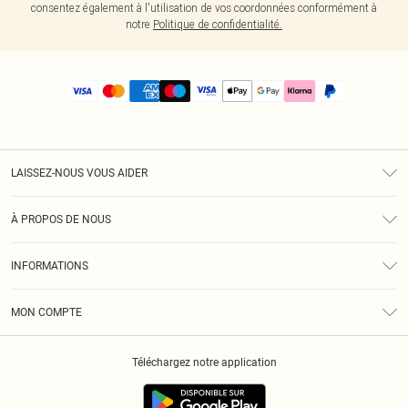
consentez également à l'utilisation de vos coordonnées conformément à
notre
Politique de confidentialité.
LAISSEZ-NOUS VOUS AIDER
Assistance
À PROPOS DE NOUS
Retours
À Notre Sujet
Guide Des Tailles
INFORMATIONS
PLT Réduction pour les étudiants
Livraison
Conditions Générales
Diversité
Royalty
MON COMPTE
Politique De Confidentialité
Klarna
Cookies
Informations Sur L’App PLT
Réduction étudiant - Student Beans
Téléchargez notre application
Historique