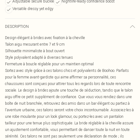
Adjustable secure buckle
Nightlife-ready confidence boost
Versatile dressy yet edgy
DESCRIPTION
Design élégant à brides avec fixation à la cheville
Talon aigu mesurant entre 7 et 9 cm
Silhouette minimaliste à bout ouvert
Style polyvalent adapté à diverses tenues
Fermeture à boucle réglable pour un maintien optimal
Sortez avec style grâce à ces talons chics et polyvalents de Boohoo. Parfaits
pour la femme avant-gardiste qui aime affirmer sa personnalité, ces
chaussures sont conçues pour attirer tous les regards lors de toute rencontre
sociale. Le design à brides ajoute une touche de séduction, tandis que le talon
aigu offre ce petit supplément de confiance. Que vous vous rendiez dans une
boîte de nuit branchée, retrouviez des amis dans un bar élégant ou partiez à
l'aventure urbaine, ces talons seront votre choix incontournable. Associez-les à
une robe moulante pour un look glamour, ou portez-les avec un pantalon
tailleur pour une tenue plus sophistiquée. La bride réglable à la cheville assure
un ajustement confortable, vous permettant de danser toute la nuit en toute
sérénité. Ces talons ne sont pas seulement une déclaration de mode ; ils