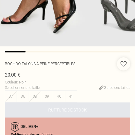
BOOHOO
TALONS À PEINE PERCEPTIBLES
20,00 €
Couleur
:
Noir
Sélectionner une taille
:
Guide des tailles
37
36
38
39
40
41
RUPTURE DE STOCK
Sublimez votre expérience