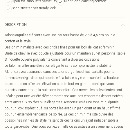
Open-toe silhouette versatility
Night-long dancing comfort
Sophisticated yet trendy look
DESCRIPTION
Talons aiguilles élégants avec une hauteur basse de 2,5 à 4,5 cm pour le
confort et le style
Design minimaliste avec des brides fines pour un look délicat et féminin
Bride de cheville avec boucle ajustable pour un maintien sûr et personnalisable
Silhouette ouverte polyvalente convenant à diverses occasions
Le talon fin offre une élévation élégante sans compromettre la stabilité
Marchez avec assurance dans ces talons aiguilles chics, parfaits pour la
femme avant-gardiste qui apprécie à la fois le style et le confort. La hauteur
basse du talon offre une élévation subtile tout en garantissant que vous
puissiez danser toute la nuit sans inconfort. Ces merveilles polyvalentes sont
idéales pour une variété d’événements sociaux, des rencontres décontractées
entre amis aux soirées plus élégantes. Associez-les à une robe midi épurée
pour un look sophistiqué, ou portez-les avec un jean court et un haut affirmé
pour un ensemble tendance de soirée. Le design minimaliste ouvre des
possibilités infinies de style, faisant de ces talons un ajout indispensable à
toute garde-robe. Que vous sortiez en ville ou assistiez à un événement spécial,