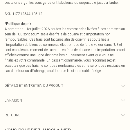
ces talons aiguilles vous garderont fabuleuse du crépuscule jusqu’à l’aube.
SKU:
HZZ12544-105-12
*
Politique de prix
À compter du 1er juillet 2026, toutes les commandes livrées à des adresses au
sein de l’UE sont soumises à des frais de douane et d’importation non
remboursables. Ces frais sont facturés afin de couvrir les coûts liés à
l’importation de biens de commerce électronique de faible valeur dans l’UE et
sont calculés au moment de l’achat. Les frais de douane et d’importation seront
affichés comme une ligne distincte lors du paiement avant que vous ne
finalisiez votre commande. En passant commande, vous reconnaissez et
acceptez que ces frais ne sont pas remboursables et ne seront pas restitués en
cas de retour ou d’échange, sauf lorsque la loi applicable l’exige.
DÉTAILS ET ENTRETIEN DU PRODUIT
Semelle : 100 % polyuréthane thermoplastique, Tige : 100 % polyuréthane,
LIVRAISON
Doublure : 100 % polyuréthane
Livraison standard France
0
RETOURS
Jusqu'à 7 jours ouvrables
Un problème survient ? Vous disposez de 21 jours à compter de la réception
Livraison express France
€7.99