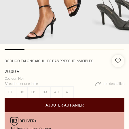
BOOHOO
TALONS AIGUILLES BAS PRESQUE INVISIBLES
20,00 €
Couleur
:
Noir
Sélectionner une taille
:
Guide des tailles
37
36
38
39
40
41
AJOUTER AU PANIER
Sublimez votre expérience