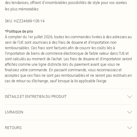
des tendances, offrant d'innombrables possibilités de style pour vos soirées
les plus mémorables.
SKU:
HZZ24669-105-14
*
Politique de prix
À compter du 1er juillet 2026, toutes les commandes livrées à des adresses au
sein de l’UE sont soumises à des frais de douane et d’importation non
remboursables. Ces frais sont facturés afin de couvrir les coûts liés à
l’importation de biens de commerce électronique de faible valeur dans l’UE et
sont calculés au moment de l’achat. Les frais de douane et d’importation seront
affichés comme une ligne distincte lors du paiement avant que vous ne
finalisiez votre commande. En passant commande, vous reconnaissez et
acceptez que ces frais ne sont pas remboursables et ne seront pas restitués en
cas de retour ou d’échange, sauf lorsque la loi applicable l’exige.
DÉTAILS ET ENTRETIEN DU PRODUIT
77% Viscose 20% Nylon 3% Élasthanne
LIVRAISON
Livraison standard France
0
RETOURS
Jusqu'à 7 jours ouvrables