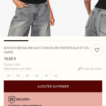
BOOHOO
BENGALINE HAUT À ENCOLURE PORTEFEUILLE ET COL
CARRÉ
16,00 €
Couleur
:
Noir
Sélectionner une taille
:
Guide des tailles
34
36
38
40
42
44
AJOUTER AU PANIER
Sublimez votre expérience