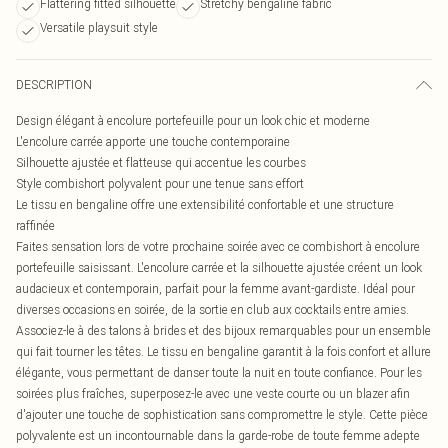
Flattering fitted silhouette
Stretchy bengaline fabric
Versatile playsuit style
DESCRIPTION
Design élégant à encolure portefeuille pour un look chic et moderne
L'encolure carrée apporte une touche contemporaine
Silhouette ajustée et flatteuse qui accentue les courbes
Style combishort polyvalent pour une tenue sans effort
Le tissu en bengaline offre une extensibilité confortable et une structure
raffinée
Faites sensation lors de votre prochaine soirée avec ce combishort à encolure
portefeuille saisissant. L'encolure carrée et la silhouette ajustée créent un look
audacieux et contemporain, parfait pour la femme avant-gardiste. Idéal pour
diverses occasions en soirée, de la sortie en club aux cocktails entre amies.
Associez-le à des talons à brides et des bijoux remarquables pour un ensemble
qui fait tourner les têtes. Le tissu en bengaline garantit à la fois confort et allure
élégante, vous permettant de danser toute la nuit en toute confiance. Pour les
soirées plus fraîches, superposez-le avec une veste courte ou un blazer afin
d'ajouter une touche de sophistication sans compromettre le style. Cette pièce
polyvalente est un incontournable dans la garde-robe de toute femme adepte