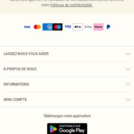
notre
Politique de confidentialité.
LAISSEZ-NOUS VOUS AIDER
Assistance
À PROPOS DE NOUS
Retours
À Notre Sujet
Guide Des Tailles
INFORMATIONS
PLT Réduction pour les étudiants
Livraison
Conditions Générales
Diversité
Royalty
MON COMPTE
Politique De Confidentialité
Klarna
Cookies
Informations Sur L’App PLT
Réduction étudiant - Student Beans
Téléchargez notre application
Historique