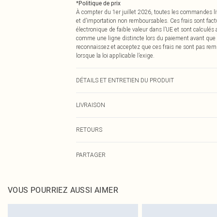
*
Politique de prix
À compter du 1er juillet 2026, toutes les commandes li
et d’importation non remboursables. Ces frais sont fact
électronique de faible valeur dans l’UE et sont calculés
comme une ligne distincte lors du paiement avant que
reconnaissez et acceptez que ces frais ne sont pas rem
lorsque la loi applicable l’exige.
DÉTAILS ET ENTRETIEN DU PRODUIT
100 % Polyester Lavage à la main à l'eau froide unique
LIVRAISON
basse température, ne pas nettoyer à sec, tenir à l'écart 
mannequin porte : Taille 10
Livraison standard France
RETOURS
Jusqu'à 7 jours ouvrables
Un problème survient ? Vous disposez de 21 jours à com
Livraison express France
PARTAGER
Veuillez noter que nous ne pouvons pas rembourser les 
Jusqu'à 2-3 jours ouvrables
pour adultes, les maillots de bain ou la lingerie si l
Livraison en Point Relais
Les chaussures et/ou vêtements doivent être non portés,
Jusqu'à 7 jours ouvrables
également être essayées en intérieur. Les articles pour l
VOUS POURRIEZ AUSSI AIMER
oreillers, doivent être inutilisés et dans leur emballage 
Cliquez
ici
pour consulter l'intégralité de notre politique