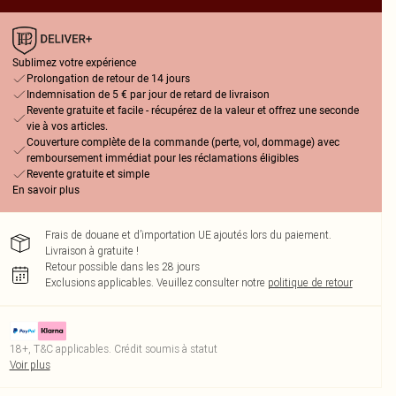
Sublimez votre expérience
Prolongation de retour de 14 jours
Indemnisation de 5 € par jour de retard de livraison
Revente gratuite et facile - récupérez de la valeur et offrez une seconde
vie à vos articles.
Couverture complète de la commande (perte, vol, dommage) avec
remboursement immédiat pour les réclamations éligibles
Revente gratuite et simple
En savoir plus
Frais de douane et d’importation UE ajoutés lors du paiement.
Livraison à gratuite !
Retour possible dans les 28 jours
Exclusions applicables.
Veuillez consulter notre
politique de retour
18+, T&C applicables. Crédit soumis à statut
Voir plus