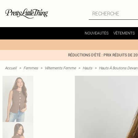
NOUVEAUTÉS
VÊTEMENTS
RÉDUCTIONS D'ÉTÉ : PRIX RÉDUITS DE 2
Accueil
>
Femmes
>
Vêtements Femme
>
Hauts
>
Hauts À Boutons Devan