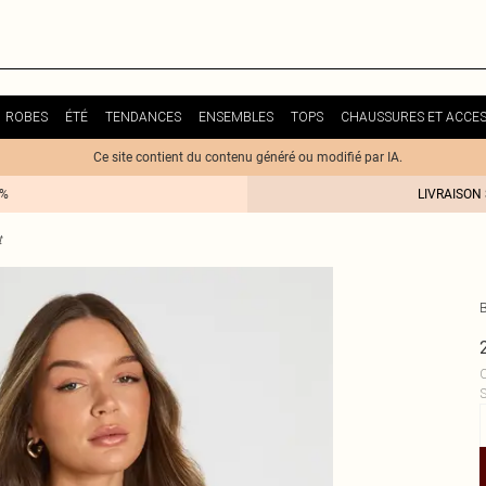
ROBES
ÉTÉ
TENDANCES
ENSEMBLES
TOPS
CHAUSSURES ET ACCES
Ce site contient du contenu généré ou modifié par IA.
0%
LIVRAISON
t
C
S