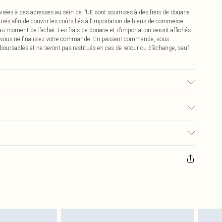
vrées à des adresses au sein de l’UE sont soumises à des frais de douane
urés afin de couvrir les coûts liés à l’importation de biens de commerce
 au moment de l’achat. Les frais de douane et d’importation seront affichés
 vous ne finalisiez votre commande. En passant commande, vous
boursables et ne seront pas restitués en cas de retour ou d’échange, sauf
ment, ne pas utiliser d'eau de Javel, ne pas sécher en machine, repassage à
du feu, éviter le contact avec des couleurs claires lorsqu'il est mouillé. Le
0
pter de la réception pour nous retourner un article.
€7.99
masques tendance, les cosmétiques, les bijoux pour piercings, les jouets
'opercule d'hygiène est endommagé ou endommagé.
€2.99
 non lavés et porter leurs étiquettes d'origine. Les chaussures doivent
a maison, y compris le linge de lit, les matelas, les surmatelas et les
d'origine non ouvert. Ceci n'affecte pas vos droits statutaires.
 de retour.