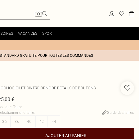
SOIRES
VACANCES
SPORT
 STANDARD GRATUITE POUR TOUTES LES COMMANDES
BOOHOO
GILET CINTRÉ ORNÉ DE DÉTAILS DE BOUTONS
25,00 €
ouleur
:
Taupe
électionner une taille
:
Guide des tailles
36
38
40
42
44
AJOUTER AU PANIER