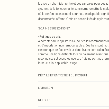
le avec un chemisier rentré et des sandales pour des r
ajoutent de la fonctionnalité sans compromettre le styl
où le confort est essentiel. Leur nature adaptable signi
décontractée, offrant d'infinies possibilités de style to
SKU:
HZZ50232-155-37
*
Politique de prix
À compter du 1er juillet 2026, toutes les commandes li
et d’importation non remboursables. Ces frais sont fact
électronique de faible valeur dans l’UE et sont calculés
comme une ligne distincte lors du paiement avant que
reconnaissez et acceptez que ces frais ne sont pas rem
lorsque la loi applicable l’exige.
DÉTAILS ET ENTRETIEN DU PRODUIT
Composition principale : 60% Coton, 40% Polyester. La
LIVRAISON
Livraison standard France
RETOURS
Jusqu'à 7 jours ouvrables
Un problème survient ? Vous disposez de 21 jours à com