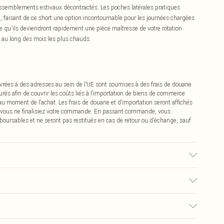
assemblements estivaux décontractés. Les poches latérales pratiques
e, faisant de ce short une option incontournable pour les journées chargées
fie qu'ils deviendront rapidement une pièce maîtresse de votre rotation
ut au long des mois les plus chauds.
vrées à des adresses au sein de l’UE sont soumises à des frais de douane
urés afin de couvrir les coûts liés à l’importation de biens de commerce
 au moment de l’achat. Les frais de douane et d’importation seront affichés
 vous ne finalisiez votre commande. En passant commande, vous
boursables et ne seront pas restitués en cas de retour ou d’échange, sauf
vage en machine. Le mannequin porte une taille 10.
€2.99
pter de la réception pour nous retourner un article.