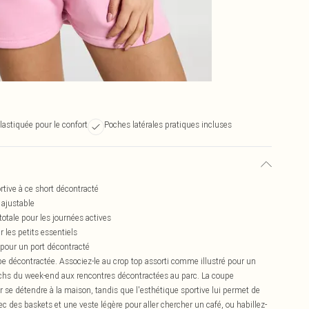
élastiquée pour le confort
Poches latérales pratiques incluses
rtive à ce short décontracté
 ajustable
otale pour les journées actives
 les petits essentiels
e pour un port décontracté
obe décontractée. Associez-le au crop top assorti comme illustré pour un
nchs du week-end aux rencontres décontractées au parc. La coupe
r se détendre à la maison, tandis que l'esthétique sportive lui permet de
avec des baskets et une veste légère pour aller chercher un café, ou habillez-