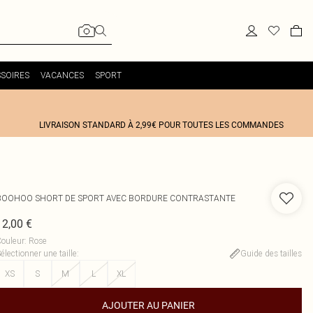
SOIRES
VACANCES
SPORT
LIVRAISON STANDARD À 2,99€ POUR TOUTES LES COMMANDES
BOOHOO
SHORT DE SPORT AVEC BORDURE CONTRASTANTE
12,00 €
ouleur
:
Rose
électionner une taille
:
Guide des tailles
XS
S
M
L
XL
AJOUTER AU PANIER