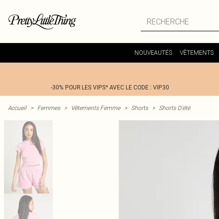
NOUVEAUTÉS
VÊTEMENTS
-30% POUR LES VIPS* AVEC LE CODE : VIP30
Accueil
>
Femmes
>
Vêtements Femme
>
Shorts
>
Shorts D'été