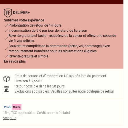
Sublimez votre expérience
Prolongation de retour de 14 jours
Indemnisation de 5 € par jour de retard de livraison
Revente gratuite et facile - récupérez de la valeur et offrez une seconde
vie à vos articles.
Couverture complète de la commande (perte, vol, dommage) avec
remboursement immédiat pour les réclamations éligibles
Revente gratuite et simple
En savoir plus
Frais de douane et d’importation UE ajoutés lors du paiement.
Livraison à 2,99€ !
Retour possible dans les 28 jours
Exclusions applicables.
Veuillez consulter notre
politique de retour
18+, T&C applicables. Crédit soumis à statut
Voir plus