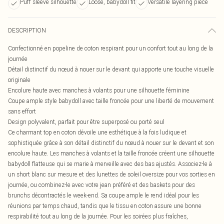
Puff sleeve silhouette
Loose, babydoll fit
Versatile layering piece
DESCRIPTION
Confectionné en popeline de coton respirant pour un confort tout au long de la
journée
Détail distinctif du nœud à nouer sur le devant qui apporte une touche visuelle
originale
Encolure haute avec manches à volants pour une silhouette féminine
Coupe ample style babydoll avec taille froncée pour une liberté de mouvement
sans effort
Design polyvalent, parfait pour être superposé ou porté seul
Ce charmant top en coton dévoile une esthétique à la fois ludique et
sophistiquée grâce à son détail distinctif du nœud à nouer sur le devant et son
encolure haute. Les manches à volants et la taille froncée créent une silhouette
babydoll flatteuse qui se marie à merveille avec des bas ajustés. Associez-le à
un short blanc sur mesure et des lunettes de soleil oversize pour vos sorties en
journée, ou combinez-le avec votre jean préféré et des baskets pour des
brunchs décontractés le week-end. Sa coupe ample le rend idéal pour les
réunions par temps chaud, tandis que le tissu en coton assure une bonne
respirabilité tout au long de la journée. Pour les soirées plus fraîches,