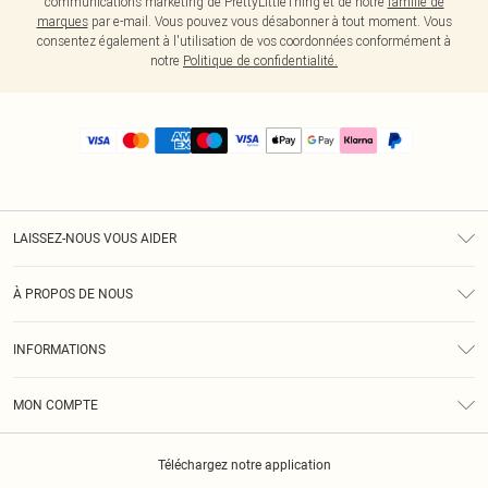
communications marketing de PrettyLittleThing et de notre
famille de
marques
par e-mail. Vous pouvez vous désabonner à tout moment. Vous
consentez également à l'utilisation de vos coordonnées conformément à
notre
Politique de confidentialité.
LAISSEZ-NOUS VOUS AIDER
Assistance
À PROPOS DE NOUS
Retours
À Notre Sujet
Guide Des Tailles
INFORMATIONS
PLT Réduction pour les étudiants
Livraison
Conditions Générales
Diversité
Royalty
MON COMPTE
Politique De Confidentialité
Klarna
Cookies
Informations Sur L’App PLT
Réduction étudiant - Student Beans
Téléchargez notre application
Historique