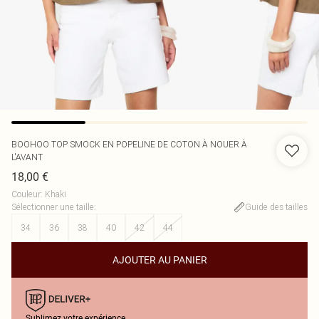
BOOHOO
TOP SMOCK EN POPELINE DE COTON À NOUER À
L'AVANT
18,00 €
Couleur
:
Khaki
Sélectionner une taille
:
Guide des tailles
34
36
38
40
42
44
AJOUTER AU PANIER
Sublimez votre expérience