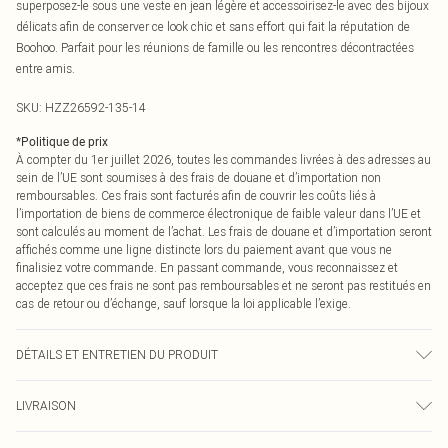
superposez-le sous une veste en jean légère et accessoirisez-le avec des bijoux
délicats afin de conserver ce look chic et sans effort qui fait la réputation de
Boohoo. Parfait pour les réunions de famille ou les rencontres décontractées
entre amis.
SKU:
HZZ26592-135-14
*
Politique de prix
À compter du 1er juillet 2026, toutes les commandes livrées à des adresses au
sein de l’UE sont soumises à des frais de douane et d’importation non
remboursables. Ces frais sont facturés afin de couvrir les coûts liés à
l’importation de biens de commerce électronique de faible valeur dans l’UE et
sont calculés au moment de l’achat. Les frais de douane et d’importation seront
affichés comme une ligne distincte lors du paiement avant que vous ne
finalisiez votre commande. En passant commande, vous reconnaissez et
acceptez que ces frais ne sont pas remboursables et ne seront pas restitués en
cas de retour ou d’échange, sauf lorsque la loi applicable l’exige.
DÉTAILS ET ENTRETIEN DU PRODUIT
100% coton. Laver avec des couleurs similaires. Le mannequin porte la taille
LIVRAISON
UK 10
Livraison standard France
€2.99