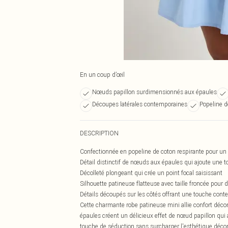
En un coup d’œil
Nœuds papillon surdimensionnés aux épaules
Découpes latérales contemporaines
Popeline d
DESCRIPTION
Confectionnée en popeline de coton respirante pour un c
Détail distinctif de nœuds aux épaules qui ajoute une 
Décolleté plongeant qui crée un point focal saisissant
Silhouette patineuse flatteuse avec taille froncée pour dé
Détails découpés sur les côtés offrant une touche cont
Cette charmante robe patineuse mini allie confort déco
épaules créent un délicieux effet de nœud papillon qui a
touche de séduction sans surcharger l'esthétique décontr