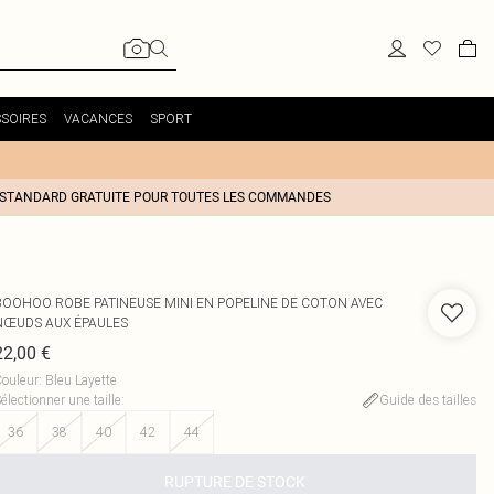
SOIRES
VACANCES
SPORT
 STANDARD GRATUITE POUR TOUTES LES COMMANDES
BOOHOO
ROBE PATINEUSE MINI EN POPELINE DE COTON AVEC
NŒUDS AUX ÉPAULES
22,00 €
ouleur
:
Bleu Layette
électionner une taille
:
Guide des tailles
36
38
40
42
44
RUPTURE DE STOCK