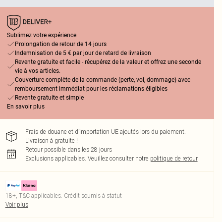
Sublimez votre expérience
Prolongation de retour de 14 jours
Indemnisation de 5 € par jour de retard de livraison
Revente gratuite et facile - récupérez de la valeur et offrez une seconde
vie à vos articles.
Couverture complète de la commande (perte, vol, dommage) avec
remboursement immédiat pour les réclamations éligibles
Revente gratuite et simple
En savoir plus
Frais de douane et d’importation UE ajoutés lors du paiement.
Livraison à gratuite !
Retour possible dans les 28 jours
Exclusions applicables.
Veuillez consulter notre
politique de retour
18+, T&C applicables. Crédit soumis à statut
Voir plus