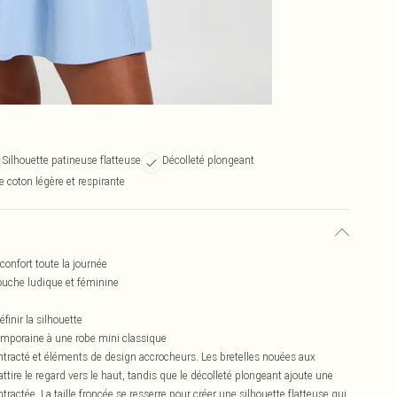
Silhouette patineuse flatteuse
Décolleté plongeant
e coton légère et respirante
onfort toute la journée
touche ludique et féminine
finir la silhouette
emporaine à une robe mini classique
ntracté et éléments de design accrocheurs. Les bretelles nouées aux
ttire le regard vers le haut, tandis que le décolleté plongeant ajoute une
actée. La taille froncée se resserre pour créer une silhouette flatteuse qui