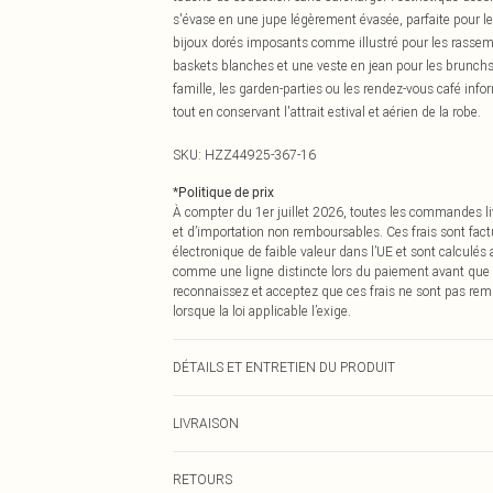
s'évase en une jupe légèrement évasée, parfaite pour l
bijoux dorés imposants comme illustré pour les rassem
baskets blanches et une veste en jean pour les brunchs
famille, les garden-parties ou les rendez-vous café info
tout en conservant l'attrait estival et aérien de la robe.
SKU:
HZZ44925-367-16
*
Politique de prix
À compter du 1er juillet 2026, toutes les commandes li
et d’importation non remboursables. Ces frais sont fact
électronique de faible valeur dans l’UE et sont calculés
comme une ligne distincte lors du paiement avant que
reconnaissez et acceptez que ces frais ne sont pas rem
lorsque la loi applicable l’exige.
DÉTAILS ET ENTRETIEN DU PRODUIT
Composition : 100% Coton Lavage en machine. Le manne
LIVRAISON
Livraison standard France
RETOURS
Jusqu'à 7 jours ouvrables