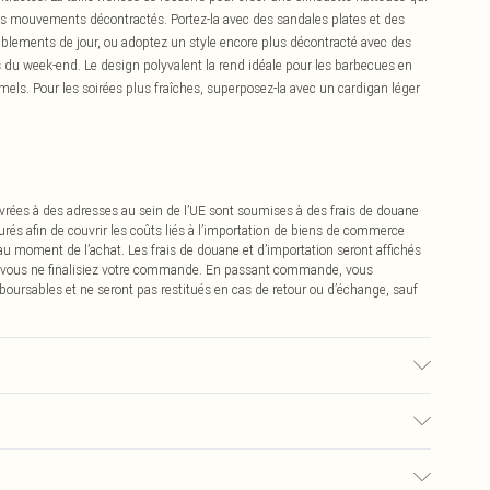
es mouvements décontractés. Portez-la avec des sandales plates et des
blements de jour, ou adoptez un style encore plus décontracté avec des
 du week-end. Le design polyvalent la rend idéale pour les barbecues en
rmels. Pour les soirées plus fraîches, superposez-la avec un cardigan léger
vrées à des adresses au sein de l’UE sont soumises à des frais de douane
urés afin de couvrir les coûts liés à l’importation de biens de commerce
 au moment de l’achat. Les frais de douane et d’importation seront affichés
 vous ne finalisiez votre commande. En passant commande, vous
boursables et ne seront pas restitués en cas de retour ou d’échange, sauf
quin porte une taille 10.
0