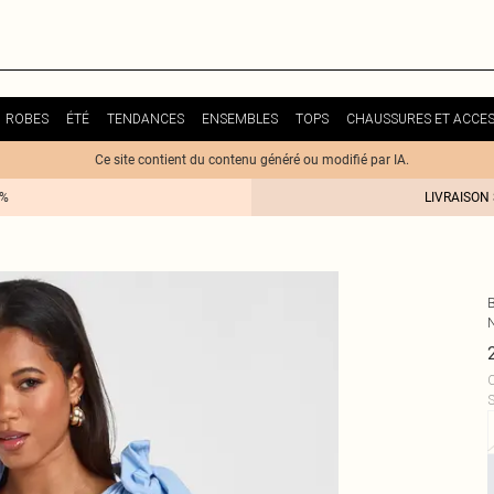
ROBES
ÉTÉ
TENDANCES
ENSEMBLES
TOPS
CHAUSSURES ET ACCES
Ce site contient du contenu généré ou modifié par IA.
0%
LIVRAISON
C
S