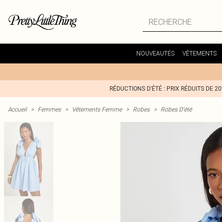
NOUVEAUTÉS
VÊTEMENTS
RÉDUCTIONS D'ÉTÉ : PRIX RÉDUITS DE 2
Accueil
>
Femmes
>
Vêtements Femme
>
Robes
>
Robes D'été