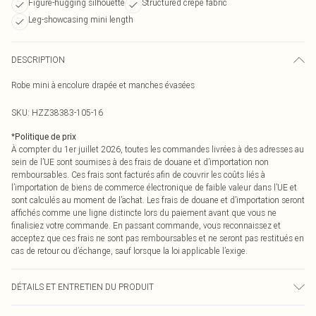
Figure-hugging silhouette
Structured crepe fabric
Leg-showcasing mini length
DESCRIPTION
Robe mini à encolure drapée et manches évasées
SKU:
HZZ38383-105-16
*
Politique de prix
À compter du 1er juillet 2026, toutes les commandes livrées à des adresses au
sein de l’UE sont soumises à des frais de douane et d’importation non
remboursables. Ces frais sont facturés afin de couvrir les coûts liés à
l’importation de biens de commerce électronique de faible valeur dans l’UE et
sont calculés au moment de l’achat. Les frais de douane et d’importation seront
affichés comme une ligne distincte lors du paiement avant que vous ne
finalisiez votre commande. En passant commande, vous reconnaissez et
acceptez que ces frais ne sont pas remboursables et ne seront pas restitués en
cas de retour ou d’échange, sauf lorsque la loi applicable l’exige.
DÉTAILS ET ENTRETIEN DU PRODUIT
Bodice: 100% Synthetic Machine wash. Model wears size 10.