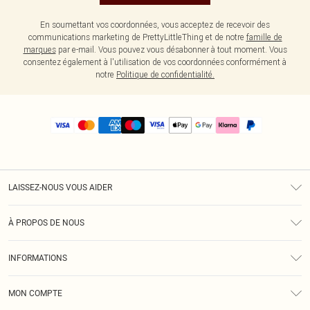
En soumettant vos coordonnées, vous acceptez de recevoir des
communications marketing de PrettyLittleThing et de notre
famille de
marques
par e-mail. Vous pouvez vous désabonner à tout moment. Vous
consentez également à l'utilisation de vos coordonnées conformément à
notre
Politique de confidentialité.
LAISSEZ-NOUS VOUS AIDER
Assistance
À PROPOS DE NOUS
Retours
À Notre Sujet
Guide Des Tailles
INFORMATIONS
PLT Réduction pour les étudiants
Livraison
Conditions Générales
Diversité
Royalty
MON COMPTE
Politique De Confidentialité
Klarna