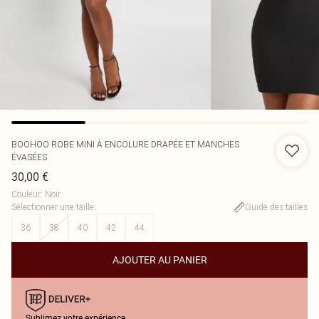
BOOHOO
ROBE MINI À ENCOLURE DRAPÉE ET MANCHES
ÉVASÉES
30,00 €
Couleur
:
Noir
Sélectionner une taille
:
Guide des tailles
36
38
40
42
44
AJOUTER AU PANIER
Sublimez votre expérience