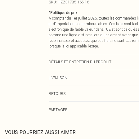
SKU:
HZZ31785-165-16
*
Politique de prix
À compter du 1er juillet 2026, toutes les commandes li
et d’importation non remboursables. Ces frais sont fact
électronique de faible valeur dans l’UE et sont calculés
comme une ligne distincte lors du paiement avant que
reconnaissez et acceptez que ces frais ne sont pas rem
lorsque la loi applicable l’exige.
DÉTAILS ET ENTRETIEN DU PRODUIT
100% POLYESTER Model wears size 10.
LIVRAISON
Livraison standard France
RETOURS
Jusqu'à 7 jours ouvrables
Un problème survient ? Vous disposez de 21 jours à com
Livraison express France
PARTAGER
Veuillez noter que nous ne pouvons pas rembourser les 
Jusqu'à 2-3 jours ouvrables
pour adultes, les maillots de bain ou la lingerie si l
Livraison en Point Relais
Les chaussures et/ou vêtements doivent être non portés,
Jusqu'à 7 jours ouvrables
également être essayées en intérieur. Les articles pour l
VOUS POURRIEZ AUSSI AIMER
oreillers, doivent être inutilisés et dans leur emballage 