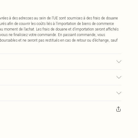
vrées à des adresses au sein de l’UE sont soumises à des frais de douane
urés afin de couvrir les coûts liés à l’importation de biens de commerce
 au moment de l’achat. Les frais de douane et d’importation seront affichés
 vous ne finalisiez votre commande. En passant commande, vous
boursables et ne seront pas restitués en cas de retour ou d’échange, sauf
€2.99
pter de la réception pour nous retourner un article.
€9.99
masques tendance, les cosmétiques, les bijoux pour piercings, les jouets
'opercule d'hygiène est endommagé ou endommagé.
€2.99
 non lavés et porter leurs étiquettes d'origine. Les chaussures doivent
a maison, y compris le linge de lit, les matelas, les surmatelas et les
d'origine non ouvert. Ceci n'affecte pas vos droits statutaires.