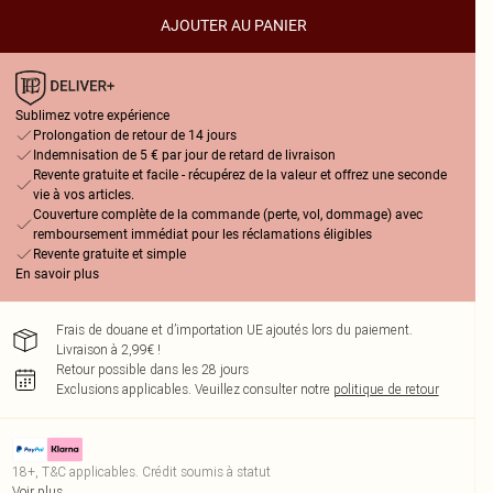
AJOUTER AU PANIER
Sublimez votre expérience
Prolongation de retour de 14 jours
Indemnisation de 5 € par jour de retard de livraison
Revente gratuite et facile - récupérez de la valeur et offrez une seconde
vie à vos articles.
Couverture complète de la commande (perte, vol, dommage) avec
remboursement immédiat pour les réclamations éligibles
Revente gratuite et simple
En savoir plus
Frais de douane et d’importation UE ajoutés lors du paiement.
Livraison à 2,99€ !
Retour possible dans les 28 jours
Exclusions applicables.
Veuillez consulter notre
politique de retour
18+, T&C applicables. Crédit soumis à statut
Voir plus