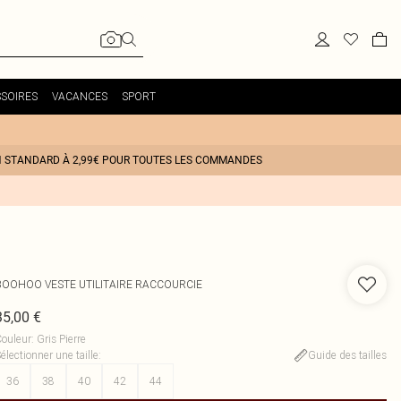
SOIRES
VACANCES
SPORT
N STANDARD À 2,99€ POUR TOUTES LES COMMANDES
BOOHOO
VESTE UTILITAIRE RACCOURCIE
35,00 €
ouleur
:
Gris Pierre
électionner une taille
:
Guide des tailles
36
38
40
42
44