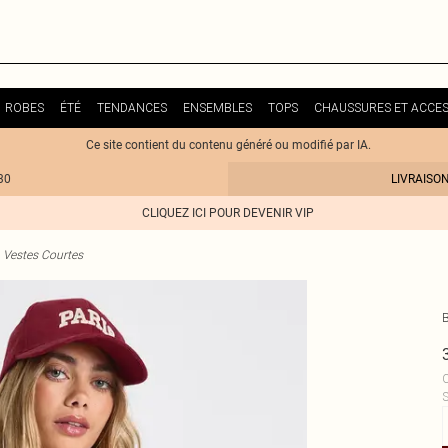
ROBES
ÉTÉ
TENDANCES
ENSEMBLES
TOPS
CHAUSSURES ET ACCES
Ce site contient du contenu généré ou modifié par IA.
30
LIVRAISO
CLIQUEZ ICI POUR DEVENIR VIP
Vestes Courtes
C
S