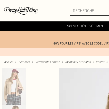
NOUVEAUTÉS
VÊTEMENTS
-30% POUR LES VIPS* AVEC LE CODE : VIP
Accueil
>
Femmes
>
Vêtements Femme
>
Manteaux Et Vestes
>
Vestes
>