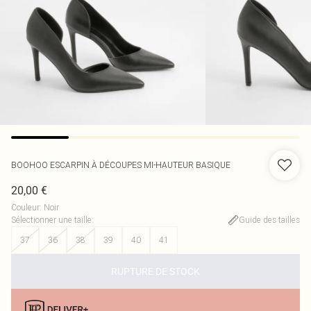
BOOHOO
ESCARPIN À DÉCOUPES MI-HAUTEUR BASIQUE
20,00 €
Couleur
:
Noir
Sélectionner une taille
:
Guide des tailles
37
36
38
39
40
41
RUPTURE DE STOCK