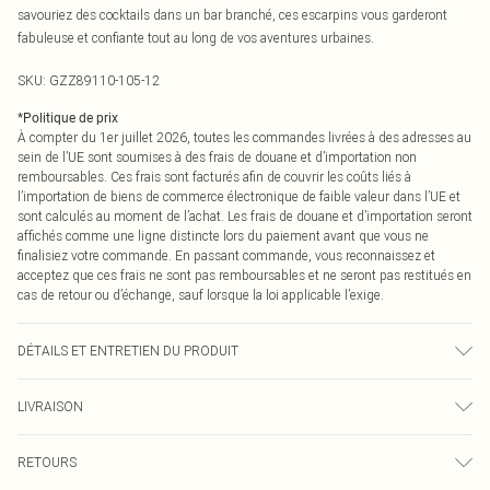
savouriez des cocktails dans un bar branché, ces escarpins vous garderont
fabuleuse et confiante tout au long de vos aventures urbaines.
SKU:
GZZ89110-105-12
*
Politique de prix
À compter du 1er juillet 2026, toutes les commandes livrées à des adresses au
sein de l’UE sont soumises à des frais de douane et d’importation non
remboursables. Ces frais sont facturés afin de couvrir les coûts liés à
l’importation de biens de commerce électronique de faible valeur dans l’UE et
sont calculés au moment de l’achat. Les frais de douane et d’importation seront
affichés comme une ligne distincte lors du paiement avant que vous ne
finalisiez votre commande. En passant commande, vous reconnaissez et
acceptez que ces frais ne sont pas remboursables et ne seront pas restitués en
cas de retour ou d’échange, sauf lorsque la loi applicable l’exige.
DÉTAILS ET ENTRETIEN DU PRODUIT
Tige : synthétique Doublure : matière synthétique Semelle extérieure : matières
LIVRAISON
synthétiques
Livraison standard France
€2.99
RETOURS
Jusqu'à 7 jours ouvrables