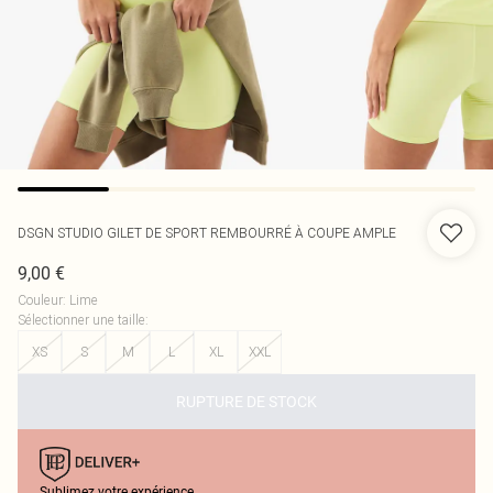
DSGN STUDIO GILET DE SPORT REMBOURRÉ À COUPE AMPLE
9,00 €
Couleur
:
Lime
Sélectionner une taille
:
XS
S
M
L
XL
XXL
RUPTURE DE STOCK
Sublimez votre expérience