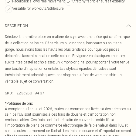
Racerback allows free movement
Stretchy fabric ensures flexibility
Versatile for workouts/athleisure
DESCRIPTION
Dérobez la première place en matière de style avec une pièce qui se démarque
de la collection de hauts. Débardeurs ou crop tops, bandeaux ou soutiens-
gorge, nous avons tous les hauts les plus tendance pour que vos pièces
détachées fassent sensation cette saison. Revigorez vos basiques en jersey
aux teintes pastel et choisissez un kimono original pour apporter à votre tenue
une touche d’inspiration orientale. Les styles à épaules dénudées sont
irrésistiblement adorables, avec des slogans qui font de votre tee-shirt un
véritable sujet de conversation.
SKU:
HZZ35280-194-37
*
Politique de prix
À compter du 1er juillet 2026, toutes les commandes livrées à des adresses au
sein de l’UE sont soumises à des frais de douane et d’importation non
remboursables. Ces frais sont facturés afin de couvrir les coûts liés à
l’importation de biens de commerce électronique de faible valeur dans l’UE et
sont calculés au moment de l’achat. Les frais de douane et d’importation seront