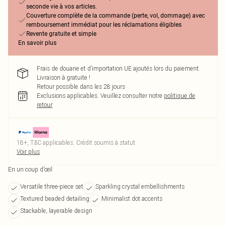
seconde vie à vos articles.
Couverture complète de la commande (perte, vol, dommage) avec
remboursement immédiat pour les réclamations éligibles
Revente gratuite et simple
En savoir plus
Frais de douane et d’importation UE ajoutés lors du paiement.
Livraison à gratuite !
Retour possible dans les 28 jours
Exclusions applicables.
Veuillez consulter notre
politique de
retour
18+, T&C applicables. Crédit soumis à statut
Voir plus
En un coup d’œil
Versatile three-piece set
Sparkling crystal embellishments
Textured beaded detailing
Minimalist dot accents
Stackable, layerable design