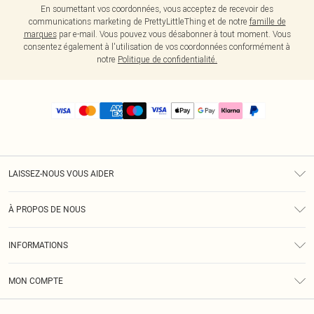
En soumettant vos coordonnées, vous acceptez de recevoir des
communications marketing de PrettyLittleThing et de notre
famille de
marques
par e-mail. Vous pouvez vous désabonner à tout moment. Vous
consentez également à l'utilisation de vos coordonnées conformément à
notre
Politique de confidentialité.
LAISSEZ-NOUS VOUS AIDER
Assistance
À PROPOS DE NOUS
Retours
À Notre Sujet
Guide Des Tailles
INFORMATIONS
PLT Réduction pour les étudiants
Livraison
Conditions Générales
Diversité
Royalty
MON COMPTE
Politique De Confidentialité
Klarna
Cookies
Informations Sur L’App PLT
Réduction étudiant - Student Beans