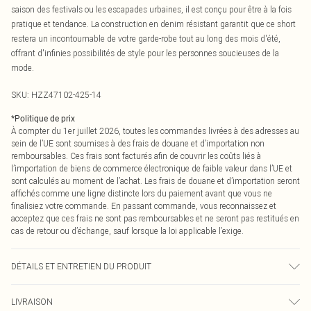
saison des festivals ou les escapades urbaines, il est conçu pour être à la fois
pratique et tendance. La construction en denim résistant garantit que ce short
restera un incontournable de votre garde-robe tout au long des mois d'été,
offrant d'infinies possibilités de style pour les personnes soucieuses de la
mode.
SKU:
HZZ47102-425-14
*
Politique de prix
À compter du 1er juillet 2026, toutes les commandes livrées à des adresses au
sein de l’UE sont soumises à des frais de douane et d’importation non
remboursables. Ces frais sont facturés afin de couvrir les coûts liés à
l’importation de biens de commerce électronique de faible valeur dans l’UE et
sont calculés au moment de l’achat. Les frais de douane et d’importation seront
affichés comme une ligne distincte lors du paiement avant que vous ne
finalisiez votre commande. En passant commande, vous reconnaissez et
acceptez que ces frais ne sont pas remboursables et ne seront pas restitués en
cas de retour ou d’échange, sauf lorsque la loi applicable l’exige.
DÉTAILS ET ENTRETIEN DU PRODUIT
65% Coton, 35% Polyester Lavage en machine à 30°C cycle synthétique, ne
LIVRAISON
pas blanchir, ne pas sécher au sèche-linge, repasser à température moyenne