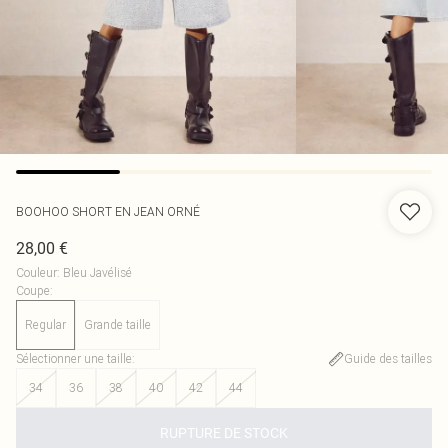
BOOHOO
SHORT EN JEAN ORNÉ
28,00 €
Couleur
:
Bleu Javélisé
Coupe
:
Regular
Grande taille
Sélectionner une taille
:
Guide des tailles
34
36
38
40
42
44
RUPTURE DE STOCK