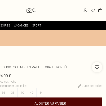
SOIRES
VACANCES
SPORT
BOOHOO
ROBE MINI EN MAILLE FLORALE FRONCÉE
24,00 €
ouleur
:
Ivoire
électionner une taille
:
Guide des tailles
36
38
40
42
44
AJOUTER AU PANIER