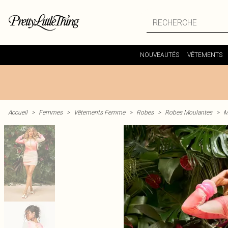
NOUVEAUTÉS
VÊTEMENTS
Accueil
>
Femmes
>
Vêtements Femme
>
Robes
>
Robes Moulantes
>
M