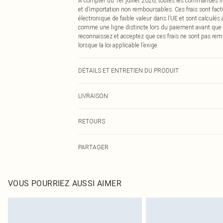
À compter du 1er juillet 2026, toutes les commandes li
et d’importation non remboursables. Ces frais sont fact
électronique de faible valeur dans l’UE et sont calculés
comme une ligne distincte lors du paiement avant que
reconnaissez et acceptez que ces frais ne sont pas rem
lorsque la loi applicable l’exige.
DÉTAILS ET ENTRETIEN DU PRODUIT
95% Polyester 5% Élasthanne
LIVRAISON
Livraison standard France
RETOURS
Jusqu'à 7 jours ouvrables
Un problème survient ? Vous disposez de 21 jours à com
Livraison express France
PARTAGER
Veuillez noter que nous ne pouvons pas rembourser les 
Jusqu'à 2-3 jours ouvrables
pour adultes, les maillots de bain ou la lingerie si l
Livraison en Point Relais
Les chaussures et/ou vêtements doivent être non portés,
Jusqu'à 7 jours ouvrables
également être essayées en intérieur. Les articles pour l
VOUS POURRIEZ AUSSI AIMER
oreillers, doivent être inutilisés et dans leur emballage 
Cliquez
ici
pour consulter l'intégralité de notre politique