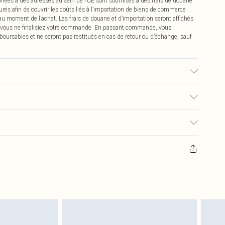
vrées à des adresses au sein de l’UE sont soumises à des frais de douane
urés afin de couvrir les coûts liés à l’importation de biens de commerce
 au moment de l’achat. Les frais de douane et d’importation seront affichés
 vous ne finalisiez votre commande. En passant commande, vous
boursables et ne seront pas restitués en cas de retour ou d’échange, sauf
€2.99
pter de la réception pour nous retourner un article.
€9.99
masques tendance, les cosmétiques, les bijoux pour piercings, les jouets
'opercule d'hygiène est endommagé ou endommagé.
€2.99
 non lavés et porter leurs étiquettes d'origine. Les chaussures doivent
a maison, y compris le linge de lit, les matelas, les surmatelas et les
d'origine non ouvert. Ceci n'affecte pas vos droits statutaires.
 de retour.