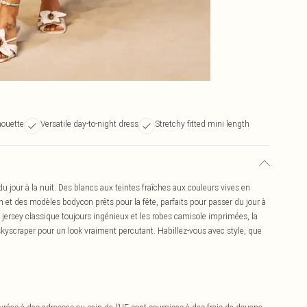
houette
Versatile day-to-night dress
Stretchy fitted mini length
du jour à la nuit. Des blancs aux teintes fraîches aux couleurs vives en
 et des modèles bodycon prêts pour la fête, parfaits pour passer du jour à
le jersey classique toujours ingénieux et les robes camisole imprimées, la
skyscraper pour un look vraiment percutant. Habillez-vous avec style, que