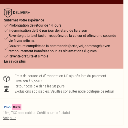
Sublimez votre expérience
Prolongation de retour de 14 jours
Indemnisation de 5 € par jour de retard de livraison
Revente gratuite et facile - récupérez de la valeur et offrez une seconde
vie à vos articles.
Couverture complète de la commande (perte, vol, dommage) avec
remboursement immédiat pour les réclamations éligibles
Revente gratuite et simple
En savoir plus
Frais de douane et d’importation UE ajoutés lors du paiement.
Livraison à 2,99€ !
Retour possible dans les 28 jours
Exclusions applicables.
Veuillez consulter notre
politique de retour
18+, T&C applicables. Crédit soumis à statut
Voir plus