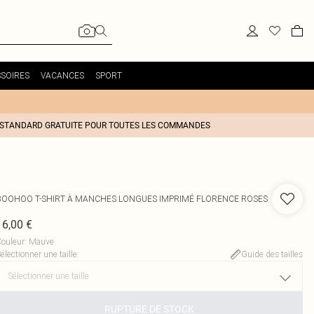
SOIRES
VACANCES
SPORT
 STANDARD GRATUITE POUR TOUTES LES COMMANDES
BOOHOO
T-SHIRT À MANCHES LONGUES IMPRIMÉ FLORENCE ROSES
16,00 €
ouleur
:
Mauve
électionner une taille
:
Guide des tailles
RUPTURE DE STOCK