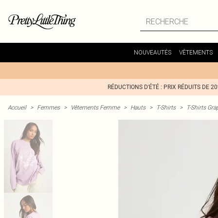
NOUVEAUTÉS
VÊTEMENTS
RÉDUCTIONS D'ÉTÉ : PRIX RÉDUITS DE 2
Accueil
>
Femmes
>
Vêtements Femme
>
Hauts
>
T-Shirts
>
T-Shirts Gr