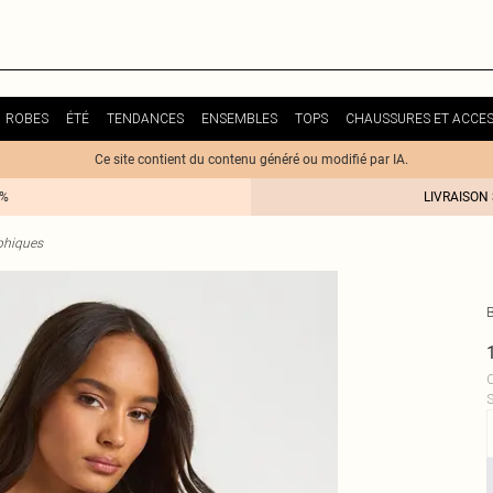
ROBES
ÉTÉ
TENDANCES
ENSEMBLES
TOPS
CHAUSSURES ET ACCES
Ce site contient du contenu généré ou modifié par IA.
0%
LIVRAISON
aphiques
C
S