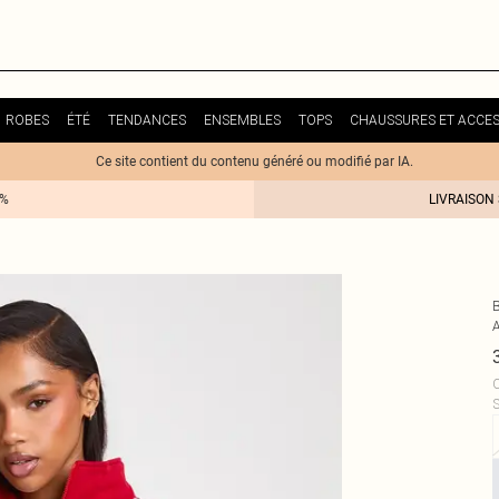
ROBES
ÉTÉ
TENDANCES
ENSEMBLES
TOPS
CHAUSSURES ET ACCES
Ce site contient du contenu généré ou modifié par IA.
0%
LIVRAISON
A
C
S