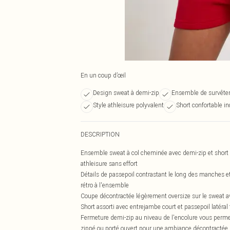
En un coup d’œil
Design sweat à demi-zip
Ensemble de survête
Style athleisure polyvalent
Short confortable in
DESCRIPTION
Ensemble sweat à col cheminée avec demi-zip et short
athleisure sans effort
Détails de passepoil contrastant le long des manches et
rétro à l'ensemble
Coupe décontractée légèrement oversize sur le sweat av
Short assorti avec entrejambe court et passepoil latéra
Fermeture demi-zip au niveau de l'encolure vous permetta
zippé ou porté ouvert pour une ambiance décontractée