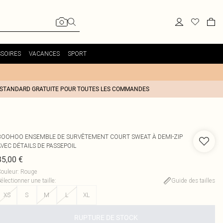
SOIRES
VACANCES
SPORT
 STANDARD GRATUITE POUR TOUTES LES COMMANDES
BOOHOO
ENSEMBLE DE SURVÊTEMENT COURT SWEAT À DEMI-ZIP
VEC DÉTAILS DE PASSEPOIL
35,00 €
ouleur
:
Rouge
électionner une taille
:
Guide des tailles
XS
S
M
L
XL
RUPTURE DE STOCK