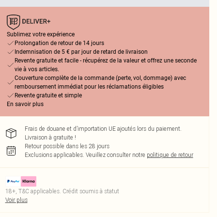
Sublimez votre expérience
Prolongation de retour de 14 jours
Indemnisation de 5 € par jour de retard de livraison
Revente gratuite et facile - récupérez de la valeur et offrez une seconde
vie à vos articles.
Couverture complète de la commande (perte, vol, dommage) avec
remboursement immédiat pour les réclamations éligibles
Revente gratuite et simple
En savoir plus
Frais de douane et d’importation UE ajoutés lors du paiement.
Livraison à gratuite !
Retour possible dans les 28 jours
Exclusions applicables.
Veuillez consulter notre
politique de retour
18+, T&C applicables. Crédit soumis à statut
Voir plus