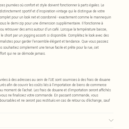
es journées où confort et style doivent fonctionner à parts égales. Le
distinctement sportif et d'inspiration vintage qui le distingue de votre
complet pour un look net et coordonné - exactement comme le mannequin
é sous le demi-zip pour une dimension supplémentaire. Il fonctionne à
rt ou retrouver des amis autour d'un café. Lorsque la température baisse,
e short par un jogging assorti si disponible. Complétez le look avec des
malistes pour garder l'ensemble élégant et tendance. Que vous passiez
 souhaitiez simplement une tenue facile et prête pour la rue, cet
ffort qui ne se démode jamais.
vrées à des adresses au sein de l’UE sont soumises à des frais de douane
urés afin de couvrir les coûts liés à l’importation de biens de commerce
 au moment de l’achat. Les frais de douane et d’importation seront affichés
 vous ne finalisiez votre commande. En passant commande, vous
boursables et ne seront pas restitués en cas de retour ou d’échange, sauf