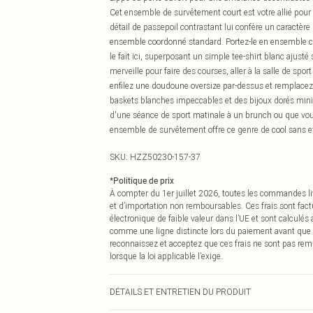
Cet ensemble de survêtement court est votre allié pour c
détail de passepoil contrastant lui confère un caractère 
ensemble coordonné standard. Portez-le en ensemble 
le fait ici, superposant un simple tee-shirt blanc ajust
merveille pour faire des courses, aller à la salle de spo
enfilez une doudoune oversize par-dessus et remplacez l
baskets blanches impeccables et des bijoux dorés mini
d'une séance de sport matinale à un brunch ou que vous
ensemble de survêtement offre ce genre de cool sans e
SKU:
HZZ50230-157-37
*
Politique de prix
À compter du 1er juillet 2026, toutes les commandes li
et d’importation non remboursables. Ces frais sont fact
électronique de faible valeur dans l’UE et sont calculés
comme une ligne distincte lors du paiement avant que
reconnaissez et acceptez que ces frais ne sont pas rem
lorsque la loi applicable l’exige.
DÉTAILS ET ENTRETIEN DU PRODUIT