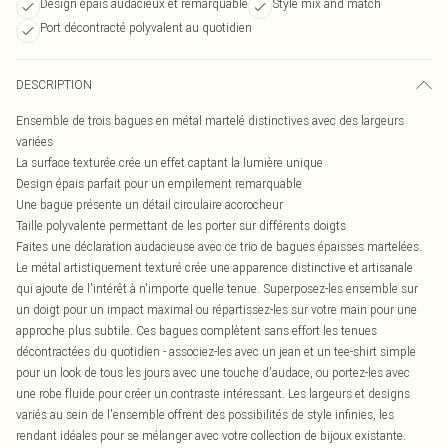
Design épais audacieux et remarquable
Style mix and match
Port décontracté polyvalent au quotidien
DESCRIPTION
Ensemble de trois bagues en métal martelé distinctives avec des largeurs
variées
La surface texturée crée un effet captant la lumière unique
Design épais parfait pour un empilement remarquable
Une bague présente un détail circulaire accrocheur
Taille polyvalente permettant de les porter sur différents doigts
Faites une déclaration audacieuse avec ce trio de bagues épaisses martelées.
Le métal artistiquement texturé crée une apparence distinctive et artisanale
qui ajoute de l'intérêt à n'importe quelle tenue. Superposez-les ensemble sur
un doigt pour un impact maximal ou répartissez-les sur votre main pour une
approche plus subtile. Ces bagues complètent sans effort les tenues
décontractées du quotidien - associez-les avec un jean et un tee-shirt simple
pour un look de tous les jours avec une touche d'audace, ou portez-les avec
une robe fluide pour créer un contraste intéressant. Les largeurs et designs
variés au sein de l'ensemble offrent des possibilités de style infinies, les
rendant idéales pour se mélanger avec votre collection de bijoux existante.