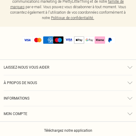
communications marketing de PrettyLittleThing et de notre
famille de
marques
par e-mail. Vous pouvez vous désabonner à tout moment. Vous
consentez également à l'utilisation de vos coordonnées conformément à
notre
Politique de confidentialité.
LAISSEZ-NOUS VOUS AIDER
Assistance
À PROPOS DE NOUS
Retours
À Notre Sujet
Guide Des Tailles
INFORMATIONS
PLT Réduction pour les étudiants
Livraison
Conditions Générales
Diversité
Royalty
MON COMPTE
Politique De Confidentialité
Klarna
Cookies
Informations Sur L’App PLT
Réduction étudiant - Student Beans
Téléchargez notre application
Historique