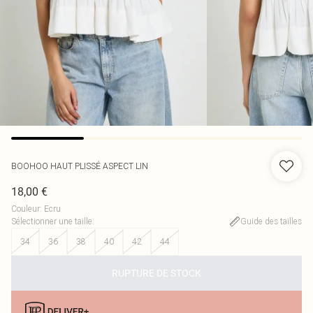
BOOHOO
HAUT PLISSÉ ASPECT LIN
18,00 €
Couleur
:
Ecru
Sélectionner une taille
:
Guide des tailles
34
36
38
40
42
44
RUPTURE DE STOCK