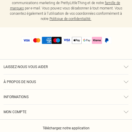
communications marketing de PrettyLittleThing et de notre
famille de
marques
par e-mail. Vous pouvez vous désabonner à tout moment. Vous
consentez également à l'utilisation de vos coordonnées conformément à
notre
Politique de confidentialité.
LAISSEZ-NOUS VOUS AIDER
Assistance
À PROPOS DE NOUS
Retours
À Notre Sujet
Guide Des Tailles
INFORMATIONS
PLT Réduction pour les étudiants
Livraison
Conditions Générales
Diversité
Royalty
MON COMPTE
Politique De Confidentialité
Klarna
Cookies
Informations Sur L’App PLT
Réduction étudiant - Student Beans
Téléchargez notre application
Historique