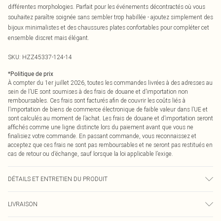
différentes morphologies. Parfait pour les événements décontractés où vous
souhaitez paraître soignée sans sembler trop habillée - ajoutez simplement des
bijoux minimalistes et des chaussures plates confortables pour compléter cet
ensemble discret mais élégant.
SKU:
HZZ45337-124-14
*
Politique de prix
À compter du 1er juillet 2026, toutes les commandes livrées à des adresses au
sein de l’UE sont soumises à des frais de douane et d’importation non
remboursables. Ces frais sont facturés afin de couvrir les coûts liés à
l’importation de biens de commerce électronique de faible valeur dans l’UE et
sont calculés au moment de l’achat. Les frais de douane et d’importation seront
affichés comme une ligne distincte lors du paiement avant que vous ne
finalisiez votre commande. En passant commande, vous reconnaissez et
acceptez que ces frais ne sont pas remboursables et ne seront pas restitués en
cas de retour ou d’échange, sauf lorsque la loi applicable l’exige.
DÉTAILS ET ENTRETIEN DU PRODUIT
Composition principale : 85% Coton, 15% Flex Lavage en machine. Le
LIVRAISON
mannequin porte une taille 10.