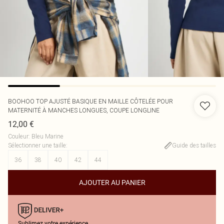
BOOHOO
TOP AJUSTÉ BASIQUE EN MAILLE CÔTELÉE POUR
MATERNITÉ À MANCHES LONGUES, COUPE LONGLINE
12,00 €
Couleur
:
Bleu Marine
Sélectionner une taille
:
Guide des tailles
36
38
40
42
44
AJOUTER AU PANIER
Sublimez votre expérience