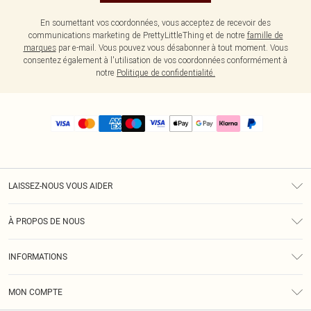
En soumettant vos coordonnées, vous acceptez de recevoir des
communications marketing de PrettyLittleThing et de notre
famille de
marques
par e-mail. Vous pouvez vous désabonner à tout moment. Vous
consentez également à l'utilisation de vos coordonnées conformément à
notre
Politique de confidentialité.
LAISSEZ-NOUS VOUS AIDER
Assistance
À PROPOS DE NOUS
Retours
À Notre Sujet
Guide Des Tailles
INFORMATIONS
PLT Réduction pour les étudiants
Livraison
Conditions Générales
Diversité
Royalty
MON COMPTE
Politique De Confidentialité
Klarna