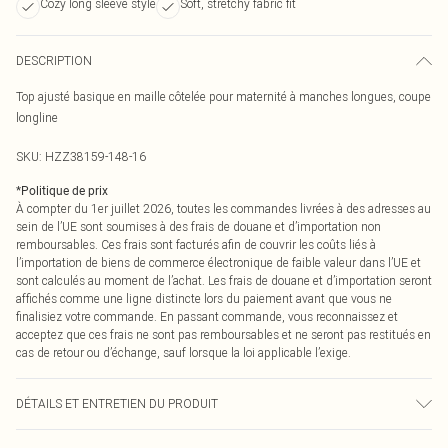
Cozy long sleeve style
Soft, stretchy fabric fit
DESCRIPTION
Top ajusté basique en maille côtelée pour maternité à manches longues, coupe
longline
SKU:
HZZ38159-148-16
*
Politique de prix
À compter du 1er juillet 2026, toutes les commandes livrées à des adresses au
sein de l’UE sont soumises à des frais de douane et d’importation non
remboursables. Ces frais sont facturés afin de couvrir les coûts liés à
l’importation de biens de commerce électronique de faible valeur dans l’UE et
sont calculés au moment de l’achat. Les frais de douane et d’importation seront
affichés comme une ligne distincte lors du paiement avant que vous ne
finalisiez votre commande. En passant commande, vous reconnaissez et
acceptez que ces frais ne sont pas remboursables et ne seront pas restitués en
cas de retour ou d’échange, sauf lorsque la loi applicable l’exige.
DÉTAILS ET ENTRETIEN DU PRODUIT
95% Polyester 5% elastane. Machine Washable. Model Wears a Uk Size 10