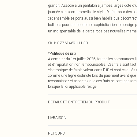
grandit. Associé à un pantalon à jambes larges doté d'u
journée sans compromettre le style. Parfait pour des so
cet ensemble se porte aussi bien habillé que décontrac
bottines pour une touche de sophistication. Le design p
un indispensable de la garde-robe des nouvelles mama
SKU:
GZZ61469-111-30
*
Politique de prix
À compter du 1er juillet 2026, toutes les commandes li
et d’importation non remboursables. Ces frais sont fact
électronique de faible valeur dans l’UE et sont calculés
comme une ligne distincte lors du paiement avant que
reconnaissez et acceptez que ces frais ne sont pas rem
lorsque la loi applicable l’exige.
DÉTAILS ET ENTRETIEN DU PRODUIT
70 % Acrylique 30 % Acrylique Recyclé. Lavable en mac
LIVRAISON
Livraison standard France
RETOURS
Jusqu'à 7 jours ouvrables