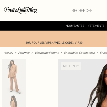
NOUVEAUTÉS
VÊTEMENTS
-30% POUR LES VIPS* AVEC LE CODE : VIP30
Accueil
>
Femmes
>
Vêtements Femme
>
Ensembles Coordonnés
>
Ense
MATERNITY