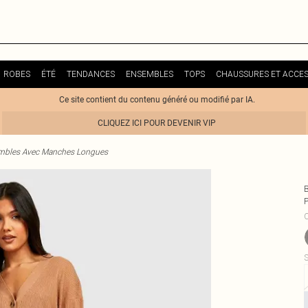
ROBES
ÉTÉ
TENDANCES
ENSEMBLES
TOPS
CHAUSSURES ET ACCES
Ce site contient du contenu généré ou modifié par IA.
CLIQUEZ ICI POUR DEVENIR VIP
mbles Avec Manches Longues
C
S