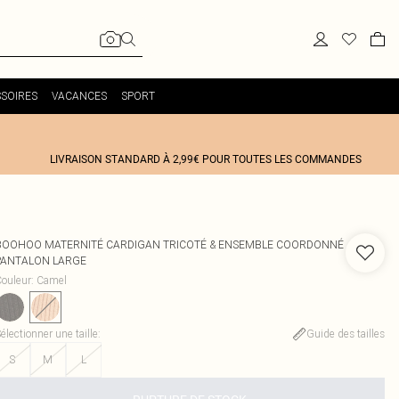
SOIRES
VACANCES
SPORT
LIVRAISON STANDARD À 2,99€ POUR TOUTES LES COMMANDES
BOOHOO
MATERNITÉ CARDIGAN TRICOTÉ & ENSEMBLE COORDONNÉ
PANTALON LARGE
ouleur
:
Camel
électionner une taille
:
Guide des tailles
S
M
L