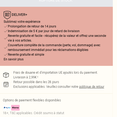
RUPTURE DE STOCK
Sublimez votre expérience
Prolongation de retour de 14 jours
Indemnisation de 5 € par jour de retard de livraison
Revente gratuite et facile - récupérez de la valeur et offrez une seconde
vie à vos articles.
Couverture complète de la commande (perte, vol, dommage) avec
remboursement immédiat pour les réclamations éligibles
Revente gratuite et simple
En savoir plus
Frais de douane et d’importation UE ajoutés lors du paiement.
Livraison à 2,99€ !
Retour possible dans les 28 jours
Exclusions applicables.
Veuillez consulter notre
politique de retour
Options de paiement flexibles disponibles
18+, T&C applicables. Crédit soumis à statut