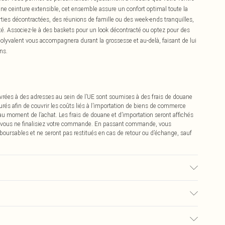
ne ceinture extensible, cet ensemble assure un confort optimal toute la
rties décontractées, des réunions de famille ou des week-ends tranquilles,
té. Associez-le à des baskets pour un look décontracté ou optez pour des
olyvalent vous accompagnera durant la grossesse et au-delà, faisant de lui
ns.
vrées à des adresses au sein de l’UE sont soumises à des frais de douane
urés afin de couvrir les coûts liés à l’importation de biens de commerce
 au moment de l’achat. Les frais de douane et d’importation seront affichés
 vous ne finalisiez votre commande. En passant commande, vous
boursables et ne seront pas restitués en cas de retour ou d’échange, sauf
hine. Le mannequin porte une taille UK 10.
€2.99