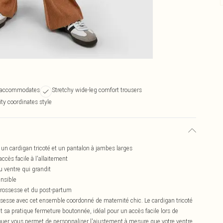
st accommodates
Stretchy wide-leg comfort trousers
ty coordinates style
n cardigan tricoté et un pantalon à jambes larges
cès facile à l'allaitement
u ventre qui grandit
ensible
grossesse et du post-partum
rossesse avec cet ensemble coordonné de maternité chic. Le cardigan tricoté
 sa pratique fermeture boutonnée, idéal pour un accès facile lors de
à nouer vous permet de personnaliser l'ajustement à mesure que votre ventre