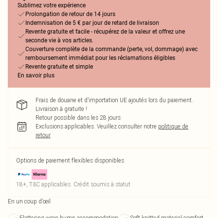
Sublimez votre expérience
Prolongation de retour de 14 jours
Indemnisation de 5 € par jour de retard de livraison
Revente gratuite et facile - récupérez de la valeur et offrez une
seconde vie à vos articles.
Couverture complète de la commande (perte, vol, dommage) avec
remboursement immédiat pour les réclamations éligibles
Revente gratuite et simple
En savoir plus
Frais de douane et d’importation UE ajoutés lors du paiement.
Livraison à gratuite !
Retour possible dans les 28 jours
Exclusions applicables.
Veuillez consulter notre
politique de
retour
Options de paiement flexibles disponibles
18+, T&C applicables. Crédit soumis à statut
En un coup d’œil
Flattering wrap bump accommodation
Soft knitted material comfort