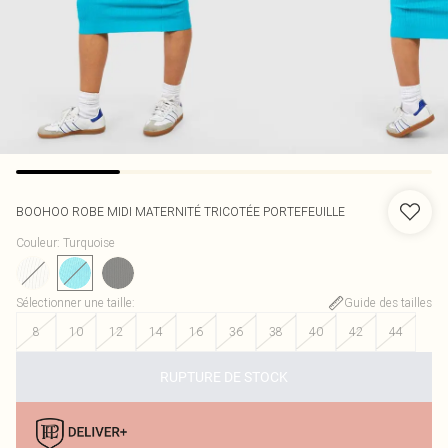
BOOHOO
ROBE MIDI MATERNITÉ TRICOTÉE PORTEFEUILLE
Couleur
:
Turquoise
Sélectionner une taille
:
Guide des tailles
8
10
12
14
16
36
38
40
42
44
RUPTURE DE STOCK