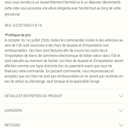
vous vous rendiez à un rassemblement familial ou à un déjeuner décontracté,
cette robe vous assurera une allure élégante avec facilité tout au long de votre
grossesse.
SKU:
GZZ57033-216-16
*
Politique de prix
À compter du 1er juillet 2026, toutes les commandes livrées à des adresses au
sein de l’UE sont soumises à des frais de douane et d’importation non
remboursables. Ces frais sont facturés afin de couvrir les coûts liés à
l’importation de biens de commerce électronique de faible valeur dans l’UE et
sont calculés au moment de l’achat. Les frais de douane et d’importation seront
affichés comme une ligne distincte lors du paiement avant que vous ne
finalisiez votre commande. En passant commande, vous reconnaissez et
acceptez que ces frais ne sont pas remboursables et ne seront pas restitués en
cas de retour ou d’échange, sauf lorsque la loi applicable l’exige.
DÉTAILS ET ENTRETIEN DU PRODUIT
70 % Coton, 30 % Polyester. Lavable en machine. Le mannequin porte une taille
LIVRAISON
UK 10.
Livraison standard France
0
RETOURS
Jusqu'à 7 jours ouvrables