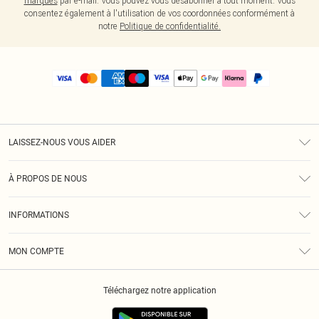
marques
par e-mail. Vous pouvez vous désabonner à tout moment. Vous
consentez également à l'utilisation de vos coordonnées conformément à
notre
Politique de confidentialité.
LAISSEZ-NOUS VOUS AIDER
Assistance
À PROPOS DE NOUS
Retours
À Notre Sujet
Guide Des Tailles
INFORMATIONS
PLT Réduction pour les étudiants
Livraison
Conditions Générales
Diversité
Royalty
MON COMPTE
Politique De Confidentialité
Klarna
Cookies
Informations Sur L’App PLT
Réduction étudiant - Student Beans
Téléchargez notre application
Historique