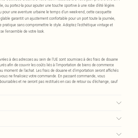
ée, ou portez-la pour ajouter une touche sportive à une robe d’été légère.
u pour une aventure urbaine le temps d’un week-end, cette casquette
glable garantit un ajustement confortable pour un port toute la journée,
ire pratique sans compromettre le style. Adoptez l’esthétique vintage et
ise l’ensemble de votre look.
vrées à des adresses au sein de l’UE sont soumises à des frais de douane
urés afin de couvrir les coûts liés à l’importation de biens de commerce
 au moment de l’achat. Les frais de douane et d’importation seront affichés
 vous ne finalisiez votre commande. En passant commande, vous
boursables et ne seront pas restitués en cas de retour ou d’échange, sauf
0