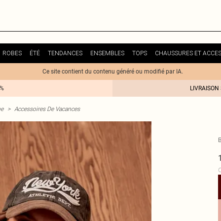
ROBES
ÉTÉ
TENDANCES
ENSEMBLES
TOPS
CHAUSSURES ET ACCES
Ce site contient du contenu généré ou modifié par IA.
0%
LIVRAISON
me
>
Accessoires De Vacances
C