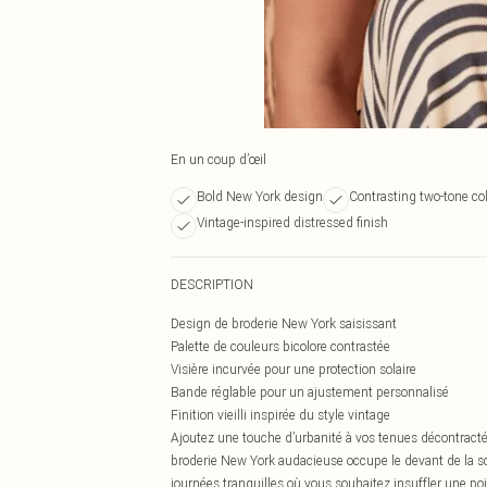
En un coup d’œil
Bold New York design
Contrasting two-tone co
Vintage-inspired distressed finish
DESCRIPTION
Design de broderie New York saisissant
Palette de couleurs bicolore contrastée
Visière incurvée pour une protection solaire
Bande réglable pour un ajustement personnalisé
Finition vieilli inspirée du style vintage
Ajoutez une touche d’urbanité à vos tenues décontracté
broderie New York audacieuse occupe le devant de la sc
journées tranquilles où vous souhaitez insuffler une poin