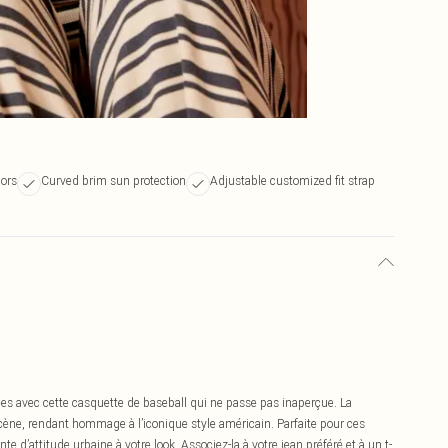
lors
Curved brim sun protection
Adjustable customized fit strap
es avec cette casquette de baseball qui ne passe pas inaperçue. La
ène, rendant hommage à l’iconique style américain. Parfaite pour ces
te d’attitude urbaine à votre look. Associez-la à votre jean préféré et à un t-