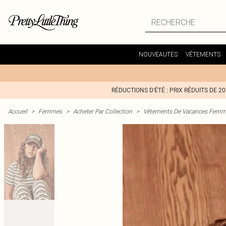
NOUVEAUTÉS
VÊTEMENTS
RÉDUCTIONS D'ÉTÉ : PRIX RÉDUITS DE 2
Accueil
>
Femmes
>
Acheter Par Collection
>
Vêtements De Vacances Fem