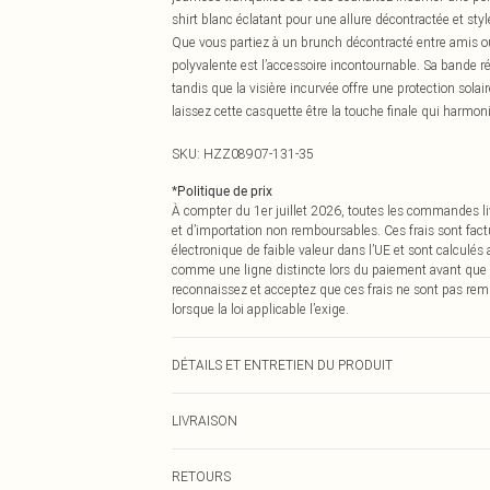
shirt blanc éclatant pour une allure décontractée et styl
Que vous partiez à un brunch décontracté entre amis o
polyvalente est l’accessoire incontournable. Sa bande ré
tandis que la visière incurvée offre une protection sola
laissez cette casquette être la touche finale qui harmon
SKU:
HZZ08907-131-35
*
Politique de prix
À compter du 1er juillet 2026, toutes les commandes li
et d’importation non remboursables. Ces frais sont fact
électronique de faible valeur dans l’UE et sont calculés
comme une ligne distincte lors du paiement avant que
reconnaissez et acceptez que ces frais ne sont pas rem
lorsque la loi applicable l’exige.
DÉTAILS ET ENTRETIEN DU PRODUIT
100% Polyester
LIVRAISON
Livraison standard France
RETOURS
Jusqu'à 7 jours ouvrables