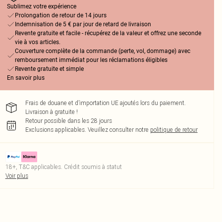
Sublimez votre expérience
Prolongation de retour de 14 jours
Indemnisation de 5 € par jour de retard de livraison
Revente gratuite et facile - récupérez de la valeur et offrez une seconde
vie à vos articles.
Couverture complète de la commande (perte, vol, dommage) avec
remboursement immédiat pour les réclamations éligibles
Revente gratuite et simple
En savoir plus
Frais de douane et d’importation UE ajoutés lors du paiement.
Livraison à gratuite !
Retour possible dans les 28 jours
Exclusions applicables.
Veuillez consulter notre
politique de retour
18+, T&C applicables. Crédit soumis à statut
Voir plus