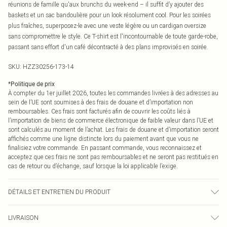
réunions de famille qu'aux brunchs du week-end – il suffit d’y ajouter des
baskets et un sac bandoulière pour un look résolument cool. Pour les soirées
plus fraîches, superposez-le avec une veste légère ou un cardigan oversize
sans compromettre le style. Ce T-shirt est l'incontournable de toute garde-robe,
passant sans effort d'un café décontracté à des plans improvisés en soirée.
SKU:
HZZ30256-173-14
*
Politique de prix
À compter du 1er juillet 2026, toutes les commandes livrées à des adresses au
sein de l’UE sont soumises à des frais de douane et d’importation non
remboursables. Ces frais sont facturés afin de couvrir les coûts liés à
l’importation de biens de commerce électronique de faible valeur dans l’UE et
sont calculés au moment de l’achat. Les frais de douane et d’importation seront
affichés comme une ligne distincte lors du paiement avant que vous ne
finalisiez votre commande. En passant commande, vous reconnaissez et
acceptez que ces frais ne sont pas remboursables et ne seront pas restitués en
cas de retour ou d’échange, sauf lorsque la loi applicable l’exige.
DÉTAILS ET ENTRETIEN DU PRODUIT
95% Polyester, 5% Élasthanne
LIVRAISON