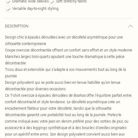
Dramatic wide sleeves
Soft stretchy fabric
Versatile day-to-night styling
DESCRIPTION
Design chic à épaules dénudées avec un décolleté asymétrique pour une
silhouette contemporaine
Coupe oversize décontractée offrant un confort sans effort et un style moderne
Manches larges trois-quarts ajoutant une touche dramatique à cette pièce
décontractée
Tissu doux et extensible qui s'adapte à vos mouvements tout au long de la
journée
Design polyvalent qui se porte aussi bien en tenue habillée qu'en tenue
décontractée pour diverses occasions
Ce T-shirt oversize à épaules dénudées de Boohoo offre l'équilibre parfait entre
confort décontracté et style tendance. Le décolleté asymétrique crée un
encadrement flatteur pour votre décolleté, tandis que la silhouette
décontractée garantit une portabilité tout au long de la journée. Portez-le
comme indiqué avec votre jean en denim préféré pour des sorties de jour, ou
associez-le à des leggings synthétique et à des boucles d'oreilles originales
pour un apéritif entre amis. Son design polyvalent convient aussi bien aux