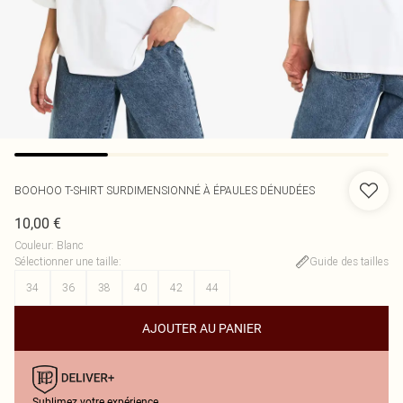
BOOHOO
T-SHIRT SURDIMENSIONNÉ À ÉPAULES DÉNUDÉES
10,00 €
Couleur
:
Blanc
Sélectionner une taille
:
Guide des tailles
34
36
38
40
42
44
AJOUTER AU PANIER
Sublimez votre expérience