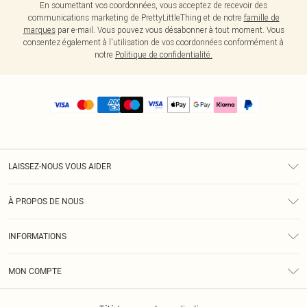
En soumettant vos coordonnées, vous acceptez de recevoir des
communications marketing de PrettyLittleThing et de notre
famille de
marques
par e-mail. Vous pouvez vous désabonner à tout moment. Vous
consentez également à l'utilisation de vos coordonnées conformément à
notre
Politique de confidentialité.
LAISSEZ-NOUS VOUS AIDER
Assistance
À PROPOS DE NOUS
Retours
À Notre Sujet
Guide Des Tailles
INFORMATIONS
PLT Réduction pour les étudiants
Livraison
Conditions Générales
Diversité
Royalty
MON COMPTE
Politique De Confidentialité
Klarna
Cookies
Informations Sur L’App PLT
Réduction étudiant - Student Beans