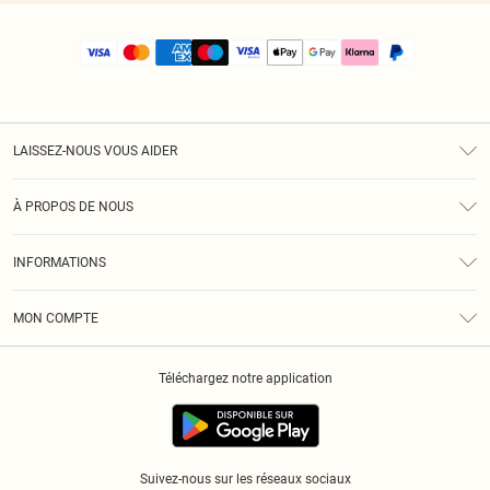
LAISSEZ-NOUS VOUS AIDER
Assistance
À PROPOS DE NOUS
Retours
À Notre Sujet
Guide Des Tailles
INFORMATIONS
PLT Réduction pour les étudiants
Livraison
Conditions Générales
Diversité
Royalty
MON COMPTE
Politique De Confidentialité
Klarna
Cookies
Informations Sur L’App PLT
Réduction étudiant - Student Beans
Téléchargez notre application
Historique
Suivez-nous sur les réseaux sociaux