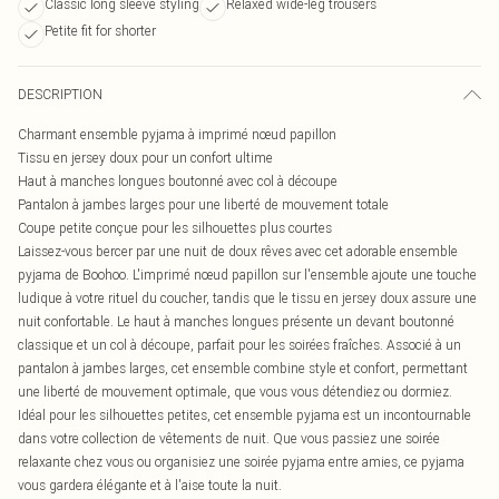
Classic long sleeve styling
Relaxed wide-leg trousers
Petite fit for shorter
DESCRIPTION
Charmant ensemble pyjama à imprimé nœud papillon
Tissu en jersey doux pour un confort ultime
Haut à manches longues boutonné avec col à découpe
Pantalon à jambes larges pour une liberté de mouvement totale
Coupe petite conçue pour les silhouettes plus courtes
Laissez-vous bercer par une nuit de doux rêves avec cet adorable ensemble
pyjama de Boohoo. L'imprimé nœud papillon sur l'ensemble ajoute une touche
ludique à votre rituel du coucher, tandis que le tissu en jersey doux assure une
nuit confortable. Le haut à manches longues présente un devant boutonné
classique et un col à découpe, parfait pour les soirées fraîches. Associé à un
pantalon à jambes larges, cet ensemble combine style et confort, permettant
une liberté de mouvement optimale, que vous vous détendiez ou dormiez.
Idéal pour les silhouettes petites, cet ensemble pyjama est un incontournable
dans votre collection de vêtements de nuit. Que vous passiez une soirée
relaxante chez vous ou organisiez une soirée pyjama entre amies, ce pyjama
vous gardera élégante et à l'aise toute la nuit.