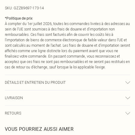
SKU:
GZZ89697-173-14
*
Politique de prix
À compter du 1er juillet 2026, toutes les commandes livrées à des adresses au
sein de l’UE sont soumises à des frais de douane et d’importation non
remboursables. Ces frais sont facturés afin de couvrir les coûts liés à
l’importation de biens de commerce électronique de faible valeur dans l’UE et
sont calculés au moment de l’achat. Les frais de douane et d’importation seront
affichés comme une ligne distincte lors du paiement avant que vous ne
finalisiez votre commande. En passant commande, vous reconnaissez et
acceptez que ces frais ne sont pas remboursables et ne seront pas restitués en
cas de retour ou d’échange, sauf lorsque la loi applicable l’exige.
DÉTAILS ET ENTRETIEN DU PRODUIT
95 % POLYESTER ET 5 % ÉLASTANE. LE MODÈLE PORTE LA TAILLE 10
LIVRAISON
Livraison standard France
0
RETOURS
Jusqu'à 7 jours ouvrables
Un problème survient ? Vous disposez de 21 jours à compter de la réception
Livraison express France
€7.99
VOUS POURRIEZ AUSSI AIMER
pour nous retourner un article.
Jusqu'à 2-3 jours ouvrables