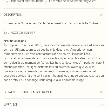
Haut sweat-shirt boutonné
Ensemble de survêtement polyvalent
DESCRIPTION
Ensemble de Survêtement Petite Taille Sweat-shirt Boutonné Taille Cintrée
SKU:
HZZ50353-212-37
*
Politique de prix
À compter du 1er juillet 2026, toutes les commandes livrées à des adresses au
sein de l’UE sont soumises à des frais de douane et d’importation non
remboursables. Ces frais sont facturés afin de couvrir les coûts liés à
l’importation de biens de commerce électronique de faible valeur dans l’UE et
sont calculés au moment de l’achat. Les frais de douane et d’importation seront
affichés comme une ligne distincte lors du paiement avant que vous ne
finalisiez votre commande. En passant commande, vous reconnaissez et
acceptez que ces frais ne sont pas remboursables et ne seront pas restitués en
cas de retour ou d’échange, sauf lorsque la loi applicable l’exige.
DÉTAILS ET ENTRETIEN DU PRODUIT
Main: 60% Cotton, 40% Polyester Machine wash. Model wears size 10.
LIVRAISON