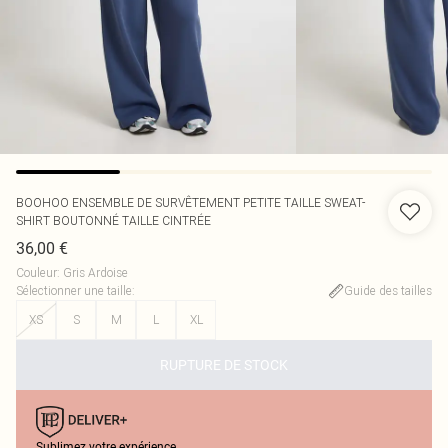
BOOHOO
ENSEMBLE DE SURVÊTEMENT PETITE TAILLE SWEAT-
SHIRT BOUTONNÉ TAILLE CINTRÉE
36,00 €
Couleur
:
Gris Ardoise
Sélectionner une taille
:
Guide des tailles
XS
S
M
L
XL
RUPTURE DE STOCK
Sublimez votre expérience