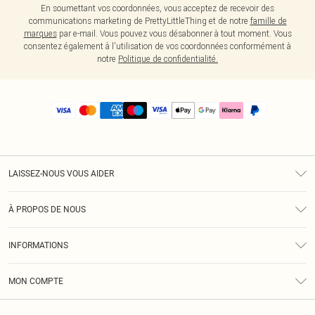
En soumettant vos coordonnées, vous acceptez de recevoir des
communications marketing de PrettyLittleThing et de notre
famille de
marques
par e-mail. Vous pouvez vous désabonner à tout moment. Vous
consentez également à l'utilisation de vos coordonnées conformément à
notre
Politique de confidentialité.
LAISSEZ-NOUS VOUS AIDER
Assistance
À PROPOS DE NOUS
Retours
À Notre Sujet
Guide Des Tailles
INFORMATIONS
PLT Réduction pour les étudiants
Livraison
Conditions Générales
Diversité
Royalty
MON COMPTE
Politique De Confidentialité
Klarna
Cookies
Informations Sur L’App PLT
Réduction étudiant - Student Beans